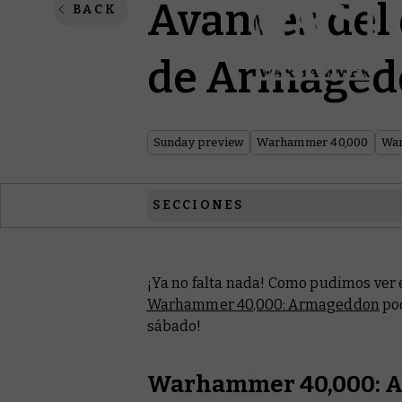
Avances del 
BACK
de Armagedd
Sunday preview
Warhammer 40,000
War
SECCIONES
Warhammer 40,000
¡Ya no falta nada! Como pudimos ver e
Warhammer Plus
Warhammer 40,000: Armageddon
pod
Black Library
sábado!
White Dwarf
Warhammer 40,000: 