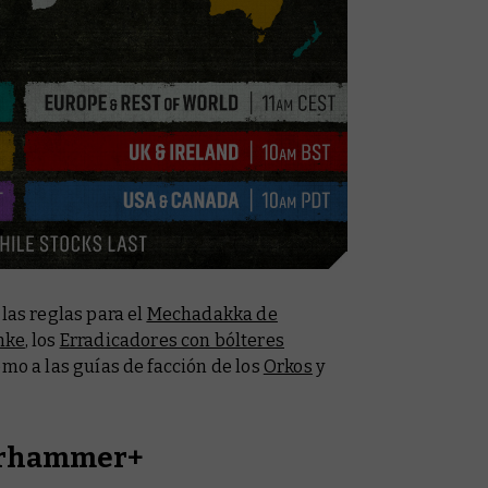
las reglas para el
Mechadakka de
nke
, los
Erradicadores con bólteres
como a las guías de facción de los
Orkos
y
arhammer+