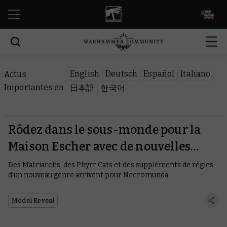
EN
English
Deutsch
Español
Italiano
Actus
Importantes en
日本語
한국어
Rôdez dans le sous-monde pour la
Maison Escher avec de nouvelles
figurines et règles
Des Matriarchs, des Phyrr Cats et des suppléments de règles
d’un nouveau genre arrivent pour Necromunda.
Model Reveal