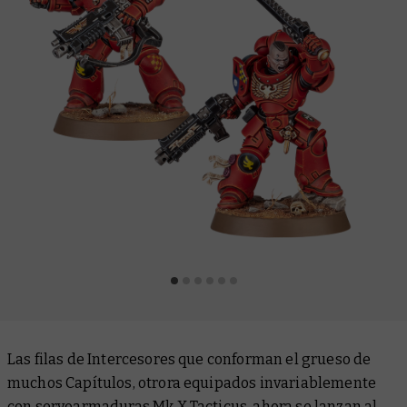
Las filas de Intercesores que conforman el grueso de
muchos Capítulos, otrora equipados invariablemente
con servoarmaduras Mk X Tacticus, ahora se lanzan al