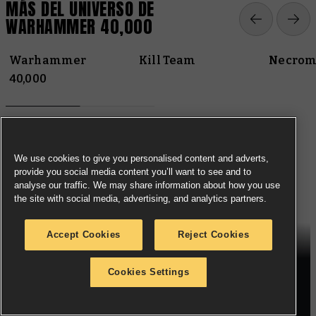
MÁS DEL UNIVERSO DE
WARHAMMER 40,000
Warhammer
Kill Team
Necrom
40,000
We use cookies to give you personalised content and adverts,
provide you social media content you’ll want to see and to
analyse our traffic. We may share information about how you use
the site with social media, advertising, and analytics partners.
Accept Cookies
Reject Cookies
SUSCRÍBETE AL BOLETÍN DE
Cookies Settings
NOTICIAS