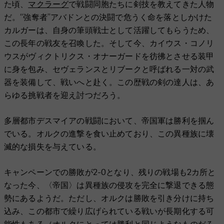
た頃、
マクラーグ
で戦闘同胞たちに剣技を教えてきた人物
だ。“強奪者”アバドンとの決闘で危うく命を落としかけた
カルガーは、自身の筆頭戦士として活躍してもらうため、
この長年の戦友を召喚した。そして今、カイウス・コノリ
ウスがヴィクトリクス・オナーガードを彷彿とさせる装甲
に身を包み、セヴェランスとリブークと呼ばれる一対の武
器を装備して、戦いへと赴く。この歴戦の剣の達人は、あ
らゆる挑戦者を迎え討つだろう。
多層都市デスマイアの戦闘において、帝国軍は勝利を掴ん
でいる。オルクの進撃を食い止めており、この異種族に壊
滅的な損失を与えている。
キャンペーンでの勝敗が2-0となり、残りの戦場も2カ所と
なった今、〈帝国〉は異種族の侵攻を完全に撃退できる態
勢にあるようだ。ただし、オルクは勝敗を引き分けに持ち
込み、この都市で繰り広げられている戦いが長期化する可