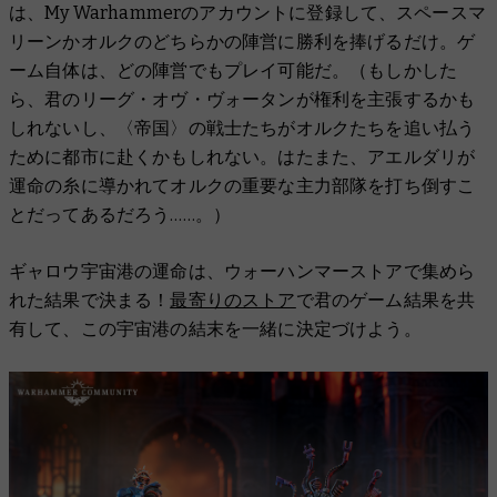
は、My Warhammerのアカウントに登録して、スペースマ
リーンかオルクのどちらかの陣営に勝利を捧げるだけ。ゲ
ーム自体は、どの陣営でもプレイ可能だ。（もしかした
ら、君のリーグ・オヴ・ヴォータンが権利を主張するかも
しれないし、〈帝国〉の戦士たちがオルクたちを追い払う
ために都市に赴くかもしれない。はたまた、アエルダリが
運命の糸に導かれてオルクの重要な主力部隊を打ち倒すこ
とだってあるだろう……。）
ギャロウ宇宙港の運命は、ウォーハンマーストアで集めら
れた結果で決まる！
最寄りのストア
で君のゲーム結果を共
有して、この宇宙港の結末を一緒に決定づけよう。