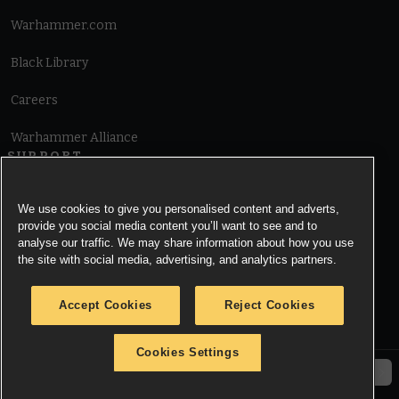
Warhammer.com
Black Library
Careers
Warhammer Alliance
SUPPORT
Terms of Website Use
We use cookies to give you personalised content and adverts,
provide you social media content you’ll want to see and to
Cookie Notice
analyse our traffic. We may share information about how you use
the site with social media, advertising, and analytics partners.
Cookies Settings
Accept Cookies
Reject Cookies
Privacy Notice
Cookies Settings
© Copyright Games Workshop Limited 2026.