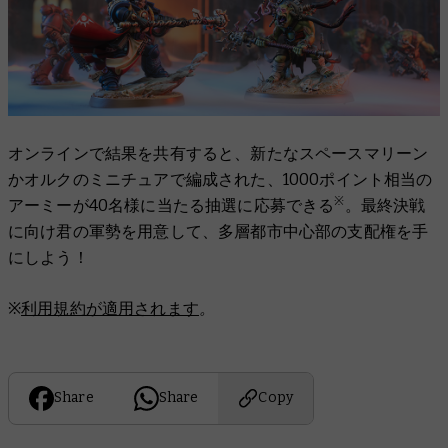
オンラインで結果を共有すると、新たなスペースマリーン
かオルクのミニチュアで編成された、1000ポイント相当の
※
アーミーが40名様に当たる抽選に応募できる
。最終決戦
に向け君の軍勢を用意して、多層都市中心部の支配権を手
にしよう！
※
利用規約が適用されます
。
Share
Share
Copy