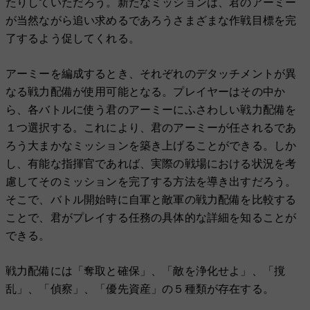
たりしていただろう。新たなミッションは、君のアーミー
が当然ながら追い求めるであろうさまざまな作戦目標を完
了するよう促してくれる。
アーミーを編成するとき、それぞれのデタッチメントが異
なる戦力配備が使用可能となる。プレイヤーはその中か
ら、各バトルに使う君のアーミーにふさわしい戦力配備を
１つ選択する。これにより、君のアーミーが任されるであ
ろう大まかなミッションを築き上げることができる。しか
し、有能な指揮官であれば、実際の戦場における状況を考
慮してそのミッションを完了する方法を導き出すだろう。
そこで、バトル開始時に自軍と敵軍の戦力配備を比較する
ことで、君がプレイする任務の具体的な詳細を知ることが
できる。
戦力配備には「奪取と確保」、「敵を浄化せよ」、「撹
乱」、「偵察」、「優先資産」の５種類が存在する。