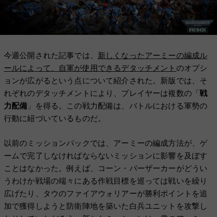
今週公開された記事では、
新しくなったアーミーの編成ル
ールによって、自軍が使用できるデタッチメント
のオプシ
ョンが広がるという点について紹介された。新版では、そ
れぞれのデタッチメントにより、プレイヤーは複数の「
戦
力配備
」を得る。この戦力配備は、バトルにおける軍勢の
行動に紐づいているものだ。
以前のミッションパックでは、アーミーの編成方法が、ゲ
ームで完了しなければならないミッションに影響を及ぼす
ことはなかった。例えば、コーン・バーザーカーがどうい
うわけか戦場の端々にある作戦目標を巡っては戦いを繰り
広げたり、タウのファイアウォリアーが勝利ポイントを追
加で獲得しようと防衛陣地を築いた︎白兵ユニットを攻撃し