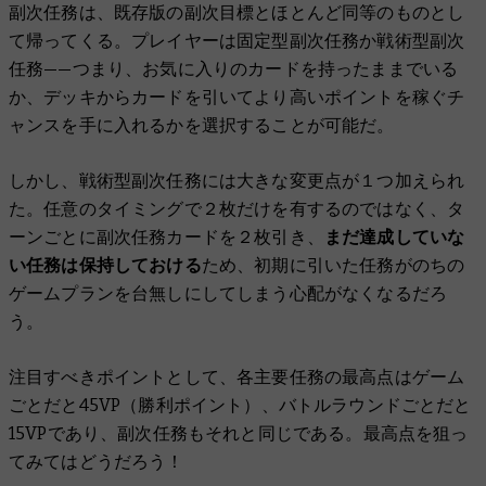
副次任務は、既存版の副次目標とほとんど同等のものとし
て帰ってくる。プレイヤーは固定型副次任務か戦術型副次
任務——つまり、お気に入りのカードを持ったままでいる
か、デッキからカードを引いてより高いポイントを稼ぐチ
ャンスを手に入れるかを選択することが可能だ。
しかし、戦術型副次任務には大きな変更点が１つ加えられ
た。任意のタイミングで２枚だけを有するのではなく、タ
ーンごとに副次任務カードを２枚引き、
まだ達成していな
い任務は保持しておける
ため、初期に引いた任務がのちの
ゲームプランを台無しにしてしまう心配がなくなるだろ
う。
注目すべきポイントとして、各主要任務の最高点はゲーム
ごとだと45VP（勝利ポイント）、バトルラウンドごとだと
15VPであり、副次任務もそれと同じである。最高点を狙っ
てみてはどうだろう！