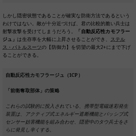
しかし隠密状態であることが確実な防衛方法であるという
わけではない。敵が十分近づけば、君の比較的脆い兵士は
射撃攻撃を受けてしまうだろう。
「自動反応性カモフラー
ジュ」
は生存率を大幅に上昇させることができ、
ステル
ス・バトルスーツ
の【防御力】を切望の最大2+にまで下げ
ることができる。
自動反応性カモフラージュ（1CP）
「前衛奪取部体」の策略
これらの試験的に投入されている、携帯型電磁迷彩発生
装置は、アクティブ式エネルギー遮断機能とパッシブ式
センサー妨害機能を組み合わせ、隠密中のタウ兵士をさ
らに発見し辛くする。