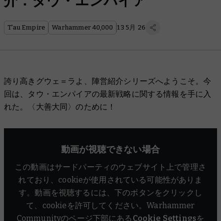
介：タウ・エンパイア
T'au Empire
Warhammer 40,000
13 5月 26
誇り高きグウェ＝ラよ、陣営紹介シリーズへようこそ。今
回は、タウ・エンパイアの最新戦略に関する情報を手に入
れた。〈大善大同〉のために！
動画が視聴できない場合
この動画はサードパーティのウェブサイト上で管理さ
れており、cookieが使用されている可能性がありま
す。動画を視聴するには、下のボタンをクリックし
て、cookieを許可してください。Warhammer
Communityのページ下部にある
Cookie Settings
を