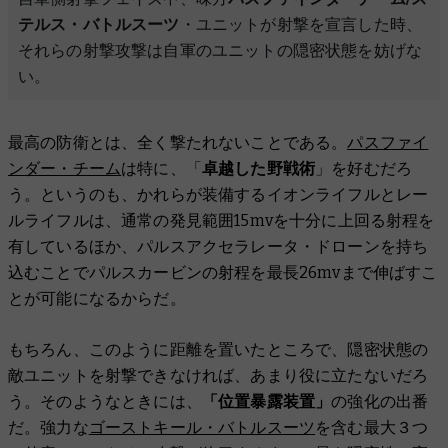
テルス・バトルスーツ
・ユニットが射撃を宣言した時、
それらの射撃攻撃は自軍のユニットの隠密状態を妨げな
い。
最高の防衛とは、全く撃たれないことである。
パスファイ
ンダー・チーム
は特に、「
卓越した野戦術
」を好むだろ
う。というのも、かれらが装備するイオンライフルとレー
ルライフルは、通常の発見範囲15mvを十分に上回る射程を
有しているほか、パルスアクセラレータ・ドローンを持ち
込むことでパルスカービンの射程を最長26mvまで伸ばすこ
とが可能になるからだ。
もちろん、このように距離を置いたところで、隠密状態の
敵ユニットを射撃できなければ、あまり役に立たないだろ
う。そのようなときには、
「位置暴露装置」
の強化の出番
だ。強力な
ゴーストキール・バトルスーツ
を含む最大３つ