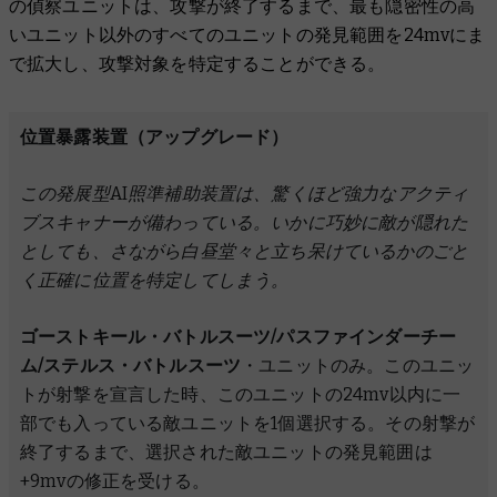
の偵察ユニットは、攻撃が終了するまで、最も隠密性の高
いユニット以外のすべてのユニットの発見範囲を24mvにま
で拡大し、攻撃対象を特定することができる。
位置暴露装置（アップグレード）
この発展型AI照準補助装置は、驚くほど強力なアクティ
ブスキャナーが備わっている。いかに巧妙に敵が隠れた
としても、さながら白昼堂々と立ち呆けているかのごと
く正確に位置を特定してしまう。
ゴーストキール・バトルスーツ/パスファインダーチー
ム/ステルス・バトルスーツ
・ユニットのみ。このユニッ
トが射撃を宣言した時、このユニットの24mv以内に一
部でも入っている敵ユニットを1個選択する。その射撃が
終了するまで、選択された敵ユニットの発見範囲は
+9mvの修正を受ける。