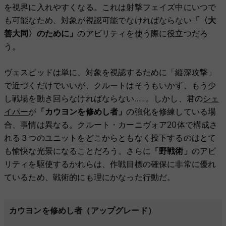
を視界に入れやすくなる。これは射撃フェイズ中にいつで
も可能なため、対象が視認可能でなければならない
「〈大
善大同〉のために」
のアビリティを使う際に役立つだろ
う。
ヴェスピッドは単に、対象を視認するために「縦深攻撃」
で近づくだけでいいが、クルートはそうもいかず、もう少
し戦場を動き回らなければならない……。しかし、君の
シェ
イパー
が
「カウヨンを修めし者」
の強化を修練している場
合、事情は異なる。クルート・カーニヴォア20体で構成さ
れる３つのユニットをどこからともなく投下するのはとて
も愉快な光景になることだろう。さらに
「野戦術」
のアビ
リティを駆使するかれらは、作戦目標の確保に非常に優れ
ているため、戦術的にも理にかなった行動だ。
カウヨンを修めし者（アップグレード）