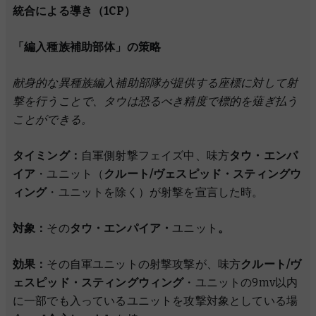
統合による導き（1CP）
「編入種族補助部体」の策略
献身的な異種族編入補助部隊が提供する座標に対して射
撃を行うことで、タウは恐るべき精度で標的を薙ぎ払う
ことができる。
タイミング：
自軍側射撃フェイズ中、味方
タウ・エンパ
イア
・ユニット（
クルート/ヴェスピッド・スティングウ
ィング
・ユニットを除く）が射撃を宣言した時。
対象：
その
タウ・エンパイア・
ユニット
。
効果：
その自軍ユニットの射撃攻撃が、味方
クルート/ヴ
ェスピッド・スティングウィング
・ユニットの9mv以内
に一部でも入っているユニットを攻撃対象としている場