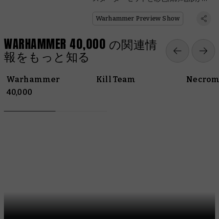
場
Warhammer Preview Show
WARHAMMER 40,000 の関連情
報をもっと知る
Warhammer
Kill Team
Necrom
40,000