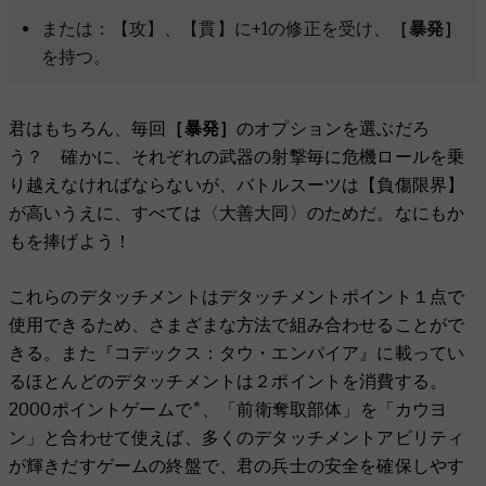
または：【攻】、【貫】に+1の修正を受け、
［暴発］
を持つ。
君はもちろん、毎回
［暴発］
のオプションを選ぶだろ
う？ 確かに、それぞれの武器の射撃毎に危機ロールを乗
り越えなければならないが、バトルスーツは【負傷限界】
が高いうえに、すべては〈大善大同〉のためだ。なにもか
もを捧げよう！
これらのデタッチメントはデタッチメントポイント１点で
使用できるため、さまざまな方法で組み合わせることがで
きる。また『コデックス：タウ・エンパイア』に載ってい
るほとんどのデタッチメントは２ポイントを消費する。
2000ポイントゲームで*、「前衛奪取部体」を「カウヨ
ン」と合わせて使えば、多くのデタッチメントアビリティ
が輝きだすゲームの終盤で、君の兵士の安全を確保しやす