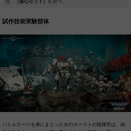
合、
［会心ヒット］
を持つ。
試作技術実験部体
バトルスーツを身にまとった火のカーストの指揮官は、由