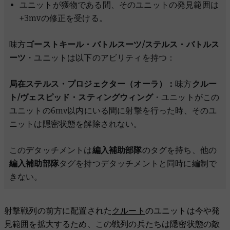
ユニットが獲物である間、そのユニットの発見範囲は
+3mvの修正を受ける。
味方
ゴーストキール・バトルスーツ/ステルス・バトルス
ーツ
・ユニットは以下のアビリティを持つ：
局在ステルス・プロジェクター（オーラ）：
味方
クルー
ト/ヴェスピッド・スティングウィング
・ユニットがこの
ユニットの6mv以内にいる間に射撃を行った時、そのユ
ニットは隠密状態を解除されない。
このデタッチメントは
編入補助部隊
のタグを持ち、他の
編入補助部隊
タグを持つデタッチメントと同時に編制で
きない。
射撃戦列の前方に配置された
クルート
のユニットは今や発
見範囲を拡大するため、この戦列の兵たちは隠密状態の敵