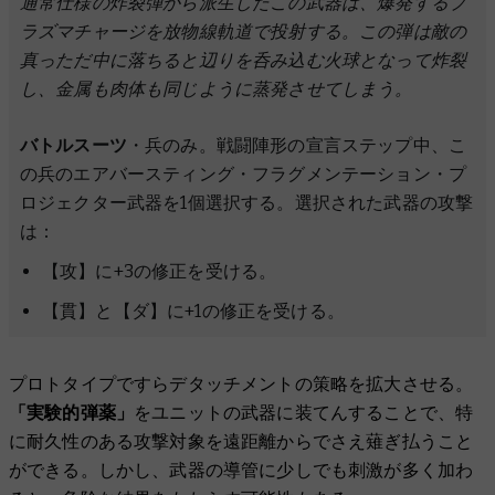
通常仕様の炸裂弾から派生したこの武器は、爆発するプ
ラズマチャージを放物線軌道で投射する。この弾は敵の
真っただ中に落ちると辺りを呑み込む火球となって炸裂
し、金属も肉体も同じように蒸発させてしまう。
バトルスーツ
・兵のみ。戦闘陣形の宣言ステップ中、こ
の兵のエアバースティング・フラグメンテーション・プ
ロジェクター武器を1個選択する。選択された武器の攻撃
は：
【攻】に+3の修正を受ける。
【貫】と【ダ】に+1の修正を受ける。
プロトタイプですらデタッチメントの策略を拡大させる。
「実験的弾薬」
をユニットの武器に装てんすることで、特
に耐久性のある攻撃対象を遠距離からでさえ薙ぎ払うこと
ができる。しかし、武器の導管に少しでも刺激が多く加わ