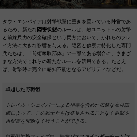
タウ・エンパイアは射撃戦闘に重きを置いている陣営であ
るため、新たな
隠密状態
のルールは、敵ユニットへの射撃
と前線兵力の安全確保という両方において、かれらのプレ
イ方法に大きな影響を与える。隠密と偵察に特化した専門
兵たちは、「前衛奪取部体」の一部である場合に、さまざ
まな方法でこれらの新たなルールを活用できる。たとえ
ば、射撃時に完全に感知不能となるアビリティなどだ。
卓越した野戦術
トレイル・シェイパーによる指導を含めた広範な高度訓
練によって、この戦士たちは発見されることなく射撃や
再配置を間断なく行うことができる。
自軍側射撃フェイズ中、味方
パスファインダーチーム/ス