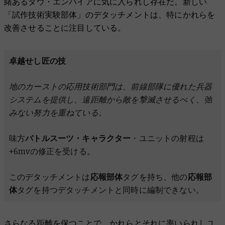
緒あるタウ・エンパイアに気に入られし存在だ。新しい
「試作技術実験部体」のデタッチメントは、特にかれらを
改善させることに注目している。
卓越せし匠の技
地のカーストの応用技術部門は、前線部隊に優れた兵器
システムを提供し、遠距離から敵を撃滅させるべく、弛
みない努力を重ねている。
味方
バトルスーツ・キャラクター
・ユニットの射程は
+6mvの修正を受ける。
このデタッチメントは
応報部体
タグを持ち、他の
応報部
体
タグを持つデタッチメントと同時に編制できない。
さらなる距離を保つことで、かれらとそれに率いられしユ