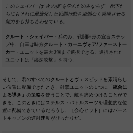
このシェイパーは“火の掟”を学んだのみならず、配下た
ちにもそれに最適化した戦闘行動を遺憾なく発揮させる
能力をも持ち合わせている。
クルート・シェイパー
・兵のみ。戦闘陣形の宣言ステッ
プ中、自軍は味方
クルート・カーニヴォア/ファーストー
カー
・ユニットを最大3個まで選択できる。選択された
ユニットは『縦深攻撃』を持つ。
そして、君のすべてのクルートとヴェスピッドを素晴らし
い位置に配備できたとき、射撃ユニットの１つに
「統合に
よる導き」
の策略を使うことで、敵を痛めつけることがで
きる。このときにはステルス・バトルスーツを理想的な位
置に配備できているだろうし、［会心ヒット］にはバース
トキャノンの連射速度がぴったりだ。