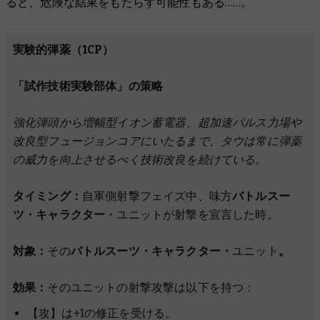
ると、危険な結果をもたらす可能性もある……。
実験的弾薬（1CP）
「試作技術実験部体」の策略
強化弾頭から増幅型イオン蓄電器、超加速パルス力場や
改良型フュージョンコアにいたるまで、タウは常に弾薬
の威力を向上させるべく技術改良を続けている。
タイミング：
自軍側射撃フェイズ中、味方
バトルスー
ツ・キャラクター
・ユニットが射撃を宣言した時。
対象：
その
バトルスーツ・キャラクター・
ユニット
。
効果：
そのユニットの射撃攻撃は以下を持つ：
【攻】は+1の修正を受ける。