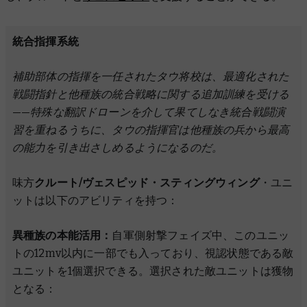
統合指揮系統
補助部体の指揮を一任されたタウ将校は、最適化された
戦闘指針と他種族の統合戦略に関する追加訓練を受ける
——特殊な翻訳ドローンを介して果てしなき統合戦闘演
習を重ねるうちに、タウの指揮官は他種族の兵から最高
の能力を引き出さしめるようになるのだ。
味方
クルート/ヴェスピッド・スティングウィング
・ユニ
ットは以下のアビリティを持つ：
異種族の本能活用：
自軍側射撃フェイズ中、このユニッ
トの12mv以内に一部でも入っており、視認状態である敵
ユニットを1個選択できる。選択された敵ユニットは獲物
となる：