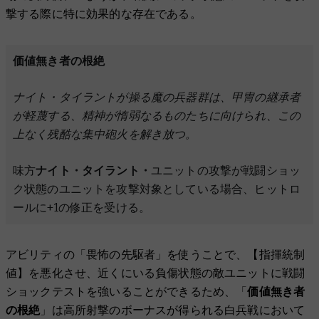
撃する際に特に効果的な存在である。
価値無き者の根絶
ナイト・タイラントが操る魔の兵器群は、甲冑の継承者
が軽蔑する、精神が惰弱なるものたちに向けられ、この
上なく残酷な集中砲火を解き放つ。
味方
ナイト・タイラント・
ユニットの攻撃が戦闘ショッ
ク状態のユニットを攻撃対象としている場合、ヒットロ
ールに+1の修正を受ける。
アビリティの「畏怖の先駆者」を使うことで、【指揮統制
値】を悪化させ、近くにいる負傷状態の敵ユニットに戦闘
ショックテストを強いることができるため、「
価値無き者
の根絶
」は高所射撃のボーナスが得られる白兵戦において