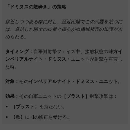
「ドミヌスの敵砕き」の策略
接近しつつある敵に対し、至近距離でこの武器を放つに
は、卓越した騎士の技量と揺るがぬ機械精霊の加護が求
められる。
タイミング：
自軍側射撃フェイズ中、接敵状態の味方
イ
ンペリアルナイト・ドミヌス・
ユニットが射撃を宣言し
た時。
対象：
その
インペリアルナイト・ドミヌス・ユニット
。
効果：
その自軍ユニットの
［ブラスト］
射撃攻撃は：
［ブラスト］
を持たない。
【数】に+1の修正を受ける。