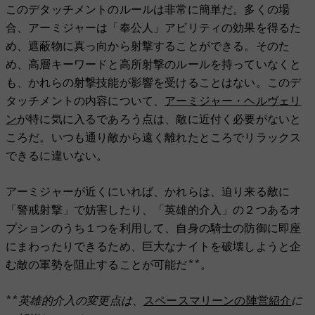
このデタッチメントのルールは非常に簡単だ。多くの場
合、アーミジャーは「奉公人」アビリティの効果を得るた
め、遮蔽物に真っ向から射撃することができる。そのた
め、高層キーワードと高所射撃のルールを持っていなくと
も、かれらの射撃技能が影響を受けることはない。このデ
タッチメントの内容について、
アーミジャー・ヘルヴェリ
ン
が特に気に入るであろう点は、敵に近付く必要がないと
ころだ。いつも通り敵から遠く離れたところでリラックス
できるに違いない。
アーミジャーが近くにいれば︎、かれらは、迫り来る敵に
「警戒射撃」で妨害したり、「英雄的介入」の２つあるオ
プションのうち１つを利用して、自身の騎士の防御に即座
にまわったりできるため、巨大なナイトを破壊しようと企
む敵の軍勢を阻止することが可能だ**。
**英雄的介入の変更点は、
スペースマリーンの陣営紹介
に