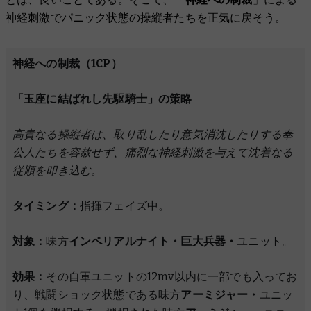
神経刺激でパニック状態の操縦者たちを正気に戻そう。
神経への制裁（1CP）
「玉座に結ばれし先駆騎士」の策略
高貴なる操縦者は、取り乱したり意気消沈したりする奉
公人たちを容赦せず、痛烈な神経刺激を与えて沈着なる
従順を叩き込む。
タイミング：
指揮フェイズ中。
対象：
味方
インペリアルナイト・巨大兵器・
ユニット。
効果：
その自軍ユニットの12mv以内に一部でも入ってお
り、戦闘ショック状態である味方
アーミジャー・
ユニッ