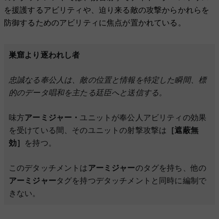
を援護するアビリティや、迫り来る敵の攻撃からかれらを
防御するためのアビリティに焦点が置かれている。
巣窟より逐われし者
忠誠なる奉公人は、敵の位置と情報を特定した瞬間、標
的のデータ唱和を主たる廷臣へと送信する。
味方
アーミジャー・
ユニットが奉公人アビリティの効果
を受けている間、そのユニットの射撃攻撃は
［遮蔽無
効］
を持つ。
このデタッチメントは
アーミジャー
のタグを持ち、他の
アーミジャー
タグを持つデタッチメントと同時に編制で
きない。