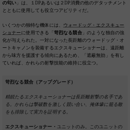
の匂い
」は、１DPあるいは２DP消費の他のデタッチメント
とともに使用しても役立つアビリティだ。
いくつかの独特な機体には、
ウォードッグ・エクスキュー
ショナー
に使用できる「
苛烈なる競合
」のような独自の強
化が与えられた。一対になった長距離のウォードッグ・オ
ートキャノンを装備するエクスキューショナーは、遠距離
から味方を援護する傾向にあるため、「遮蔽無効」を有し
ていれば、かれらの射撃技能の維持に役立つ。
苛烈なる競合（アップグレード）
精鋭たるエクスキューショナーは長距離射撃の名手であ
る。かれらは撃破数を激しく競い合い、掩体壕に籠る敵
をも排除して実力を証明する。
エクスキューショナー・
ユニットのみ。このユニットの