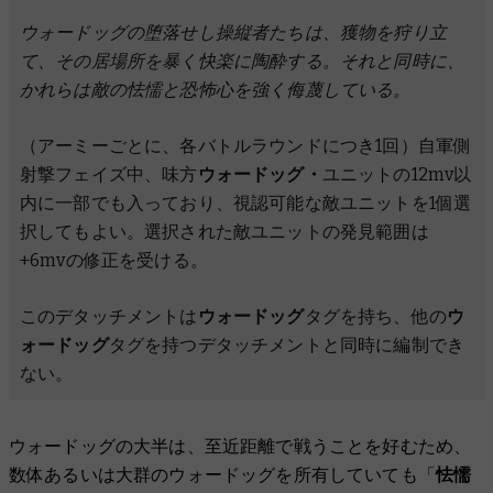
ウォードッグの堕落せし操縦者たちは、獲物を狩り立
て、その居場所を暴く快楽に陶酔する。それと同時に、
かれらは敵の怯懦と恐怖心を強く侮蔑している。
（アーミーごとに、各バトルラウンドにつき1回）自軍側
射撃フェイズ中、味方
ウォードッグ・
ユニットの12mv以
内に一部でも入っており、視認可能な敵ユニットを1個選
択してもよい。選択された敵ユニットの発見範囲は
+6mvの修正を受ける。
このデタッチメントは
ウォードッグ
タグを持ち、他の
ウ
ォードッグ
タグを持つデタッチメントと同時に編制でき
ない。
ウォードッグの大半は、至近距離で戦うことを好むため、
数体あるいは大群のウォードッグを所有していても「
怯懦