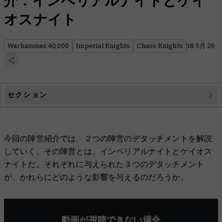
介：インペリアルナイトとケイ
オスナイト
Warhammer 40,000
Imperial Knights
Chaos Knights
18 5月 26
セクション
ドミヌスの敵砕き
今回の陣営紹介では、２つの陣営のデタッチメントを解説
機械教団騎士同盟
していく。その陣営とは、インペリアルナイトとケイオス
玉座に結ばれし先駆騎士
ナイトだ。それぞれに与えられた３つのデタッチメント
が、かれらにどのような影響を与えるのだろうか。
暴君の城塞
狩猟戦群
動画が視聴できない場合