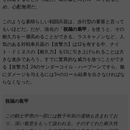
め、心配無用だ。
このような素晴らしい戦闘兵器は、歩行型の要塞と言って
もいほどだ。だが、強化の「
祝福の装甲
」を使うと、その
耐久力を一層高めることができる。ラスキャノンなど、人
気のある対戦車兵器の【攻撃力】は12を有する中、ナイ
ト・ドミヌスの【耐久力】を13に引き上げられることは大
きな進歩であろう。すでに驚異的な威力を放つことができ
る【攻撃力】24のサンダーコイル・ハープーンですら、敵
にダメージを与えるには3+のロール結果を出さなければな
らなくなった。
祝福の装甲
この騎士甲冑の一部には数千年前の遺物も含まれてお
り、深い敬意をもって扱われる。そのすぐれた耐久性