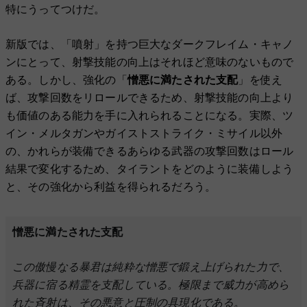
特にうってつけだ。
新版では、「噴射」を持つ巨大なダークフレイム・キャノ
ンにとって、射撃技能の向上はそれほど意味のないもので
ある。しかし、強化の「
憎悪に満たされた支配
」を使え
ば、攻撃回数をリロールできるため、射撃技能の向上より
も価値のある能力を手に入れられることになる。実際、ツ
イン・メルタガンやガイストストライク・ミサイル以外
の、かれらが装備できるあらゆる武器の攻撃回数はロール
結果で変化するため、タイラントをどのように装備しよう
と、その強化から利益を得られるだろう。
憎悪に満たされた支配
この傲慢なる暴君は純粋な憎悪で鍛え上げられた力で、
兵器に宿る精霊を支配している。極限まで威力が高めら
れた斉射は、その悪意と圧制の具現化である。