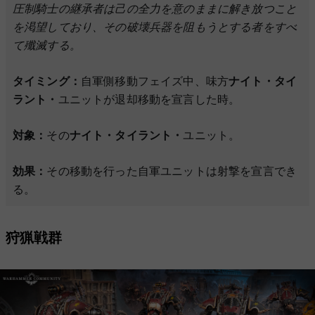
圧制騎士の継承者は己の全力を意のままに解き放つこと
を渇望しており、その破壊兵器を阻もうとする者をすべ
て殲滅する。
タイミング：
自軍側移動フェイズ中、味方
ナイト・タイ
ラント・
ユニットが退却移動を宣言した時。
対象：
その
ナイト・タイラント・
ユニット。
効果：
その移動を行った自軍ユニットは射撃を宣言でき
る。
狩猟戦群