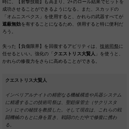
時に、【射撃技能】も高まり、2+のロール結果でヒットを
成功させることができるようになる。また、スカッドの
「オムニスペクス」を使用すると、かれらの武器すべてが
遮蔽無効
を有することになるため、併用すると特に便利だ
ろう。
失った【負傷限界】を回復するアビリティは、
技術司祭
に
任せるといい。強化の「
クエストリス大賢人
」を使うと、
かれらの修復力をさらに高めることができる。
クエストリス大賢人
インペリアルナイトの精密なる機械構造や兵器システム
に精通するこの技術司祭は、聖鎧保管士（サクリスタ
ン）にその秘技を教授した。そして現在は、これらの戦
闘機械のもとに身を置き、戦闘のただ中で修復に携わ
る。