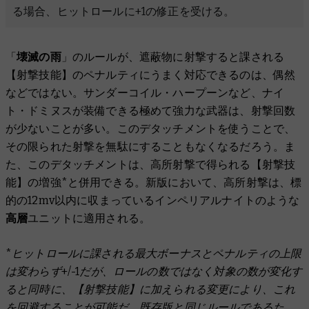
る場合、ヒットロールに+1の修正を受ける。
「
壊滅の雨
」のルールが、遮蔽物に射撃すると課される
【射撃技能】のペナルティにうまく対応できるのは、偶然
などではない。サンダーコイル・ハープーンなど、ナイ
ト・ドミヌスが装備できる極めて強力な武器は、射撃回数
が少ないことが多い。このデタッチメントを使うことで、
その限られた射撃を無駄にすることもなくなるだろう。ま
た、このデタッチメントは、高所射撃で得られる【射撃技
能】の増強*と併用できる。新版において、高所射撃は、標
的の12mv以内に収まっているインペリアルナイトのような
高層
ユニットに適用される。
*ヒットロールに課される最大ボーナスとペナルティの上限
は変わらず+/-1だが、ロールの数ではなく対象の数が変化す
ると同時に、【射撃技能】に加えられる変更により、これ
を回避することが可能だ。既存版と同じルールであるた