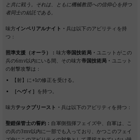
と共に戦う。それは、ともに機械教団への信仰心を持つ
者同士の結託である。
味方
インペリアルナイト・
兵は以下のアビリティを持
つ：
照準支援（オーラ）：
味方
帝国技術局・
ユニットがこの
兵の6mv以内にいる間、その味方
帝国技術局・
ユニット
の射撃攻撃は：
【射】に+1の修正を受ける。
［ヘヴィ］
を持つ。
味方
テックプリースト・
兵は以下のアビリティを持つ：
聖鎧保管士の誓約：
自軍側指揮フェイズ中、自軍は、こ
の兵の3mv以内に一部でも入っており、かつこのフェイ
ズ中にこのアビリティの対象として選択されていない味