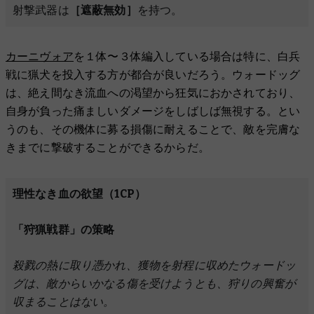
射撃武器は
［遮蔽無効］
を持つ。
カーニヴォア
を１体〜３体編入している場合は特に、白兵
戦に猟犬を投入する方が都合が良いだろう。ウォードッグ
は、絶え間なき流血への渇望から狂気におかされており、
自身が負った痛ましいダメージをしばしば無視する。とい
うのも、その機体に募る損傷に耐えることで、敵を完膚な
きまでに撃破することができるからだ。
理性なき血の欲望（1CP）
「狩猟戦群」の策略
殺戮の熱に取り憑かれ、獲物を射程に収めたウォードッ
グは、敵からいかなる傷を受けようとも、狩りの興奮が
収まることはない。