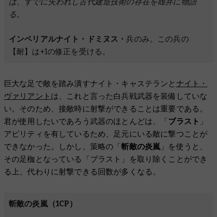
は、すでに失われし古代建造技術の存在を雄弁に物語
る。
インペリアルナイト・ドミヌス・
兵のみ。この兵の
【耐】は+1の修正を受ける。
巨大な足で敵を踏み潰すナイト・キャステランと
ナイト・
ヴァリアント
は、これと言った白兵戦武器を装備していな
い。そのため、接敵時に射撃ができることは重要である。
君が使用したいであろう武器のほとんどは、「
ブラスト
」
アビリティを有しているため、足元にいる敵に撃つことが
できなかった。しかし、策略の「
斬敵の炎嵐
」を使うと、
その足枷となっている「ブラスト」を取り除くことができ
る上、代わりに射撃できる回数が多くなる。
斬敵の炎嵐（1CP）