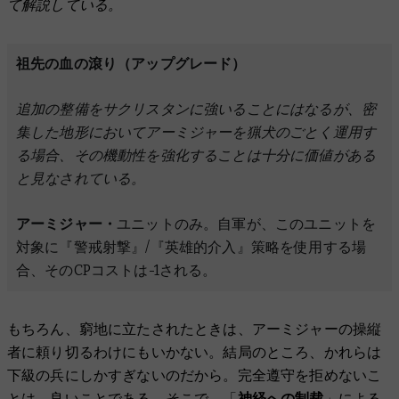
て解説している。
祖先の血の滾り（アップグレード）
追加の整備をサクリスタンに強いることにはなるが、密
集した地形においてアーミジャーを猟犬のごとく運用す
る場合、その機動性を強化することは十分に価値がある
と見なされている。
アーミジャー・
ユニットのみ。自軍が、このユニットを
対象に『警戒射撃』/『英雄的介入』策略を使用する場
合、そのCPコストは-1される。
もちろん、窮地に立たされたときは、アーミジャーの操縦
者に頼り切るわけにもいかない。結局のところ、かれらは
下級の兵にしかすぎないのだから。完全遵守を拒めないこ
とは、良いことである。そこで、「
神経への制裁
」による