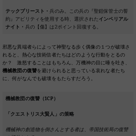
テックプリースト・
兵のみ。この兵の『聖鎧保管士の誓
約』アビリティを使用する時、選択された
インペリアル
ナイト・
兵の【傷】は2ポイント回復する。
邪悪な異端者らによって神聖なる歩く偶像の１つが破壊さ
れると、熱心な技術信者たちはどのような行動をとるの
か？ 激怒することはもちろん、万機神の目に唾を吐き、
機械教団の復讐
を避けられると思っている哀れな者たち
に、何がなんでも破壊をもたらすだろう。
機械教団の復讐（1CP）
「クエストリス大賢人」の策略
機械神の創造物を倒さんとする者は、帝国技術局の復讐