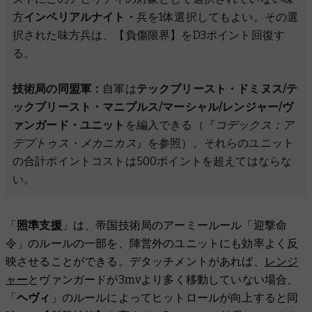
方
インペリアルナイト・
兵を1体選択してもよい。その選
択された味方兵は、【負傷限界】をD3ポイント回復す
る。
技術局の同盟軍：
自軍は
テックプリースト・ドミヌス/テ
ックプリースト・マニプルス/マーシャル/レンジャー/ヴ
ァンガード・ユニット
を編入できる（『
コデックス：ア
デプトゥス・メカニカス
』を参照）。それらのユニット
の合計ポイントコストは500ポイントを超えてはならな
い。
「
照準支援
」は、帝国技術局のアーミールール「迎撃命
令」のルールの一部を、陣営外のユニットにも効率よく反
映させることができる。デタッチメントがあれば、
レンジ
ャー
とヴァンガードが3mvより多く移動していない場合、
「
ヘヴィ
」のルールによってヒットロールが向上すると同