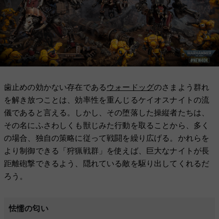
歯止めの効かない存在である
ウォードッグ
のさまよう群れ
を解き放つことは、効率性を重んじるケイオスナイトの流
儀であると言える。しかし、その堕落した操縦者たちは、
その名にふさわしくも獣じみた行動を取ることから、多く
の場合、独自の策略に従って戦闘を繰り広げる。かれらを
より制御できる「狩猟戦群」を使えば、巨大なナイトが長
距離砲撃できるよう、隠れている敵を駆り出してくれるだ
ろう。
怯懦の匂い