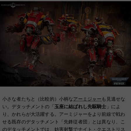
小さな者たちと（比較的）小柄な
アーミジャー
も見逃せな
い。デタッチメントの「
玉座に結ばれし先駆騎士
」によ
り、かれらが大活躍する。アーミジャーをより前線で戦わ
せる既存のデタッチメント「先鋒従者団」とは異なり、こ
のデタッチメントでは、妨害射撃でナイト・クエストリス