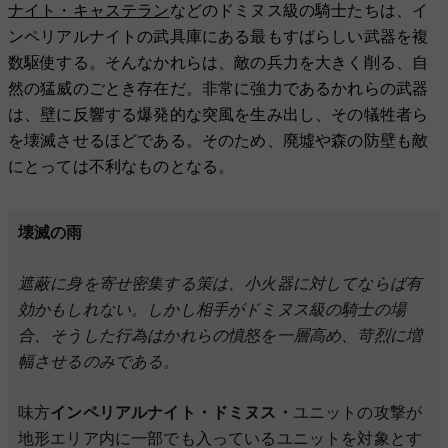
ナイト・キャステラン
などのドミヌス級の騎士たちは、イ
ンペリアルナイトの武具庫にある最もすばらしい武器を複
数駆使する。そんなかれらは、敵の兵力を大きく削る、自
然の猛威のごとき存在だ。非常に強力であるかれらの武器
は、壁に反響する爆発的な突風を生み出し、その犠牲者ら
を壊滅させるほどである。そのため、廃墟や森の防壁も敵
にとっては不利なものとなる。
壊滅の雨
遮蔽に身を寄せ密集する策は、小火器に対してならば有
効かもしれない。しかし相手がドミヌス級の騎士の場
合、そうした行為はかれらの憤怒を一層高め、苛烈に増
幅させるのみである。
味方
インペリアルナイト・ドミヌス・
ユニットの攻撃が
地形エリア内に一部でも入っているユニットを対象とす