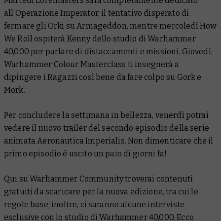
Martedì
Loremasters
sarà completamente dedicato
all’Operazione Imperator, il tentativo disperato di
fermare gli Orki su Armageddon, mentre mercoledì
How
We Roll
ospiterà Kenny dello studio di Warhammer
40,000 per parlare di distaccamenti e missioni. Giovedì,
Warhammer Colour Masterclass
ti insegnerà a
dipingere i Ragazzi così bene da fare colpo su Gork e
Mork.
Per concludere la settimana in bellezza, venerdì potrai
vedere il nuovo trailer del secondo episodio della serie
animata
Aeronautica Imperialis
. Non dimenticare che il
primo episodio è uscito un paio di giorni fa!
Qui su Warhammer Community troverai contenuti
gratuiti da scaricare per la nuova edizione, tra cui le
regole base; inoltre, ci saranno alcune interviste
esclusive con lo studio di Warhammer 40,000. Ecco