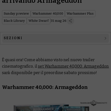
arrivando Armageddon
Sunday preview
Warhammer 40,000
Warhammer Plus
Black Library
White Dwarf
31 mag 26
SEZIONI
Warhammer 40,000
È quasi ora! Come abbiamo visto nel nuovo trailer
Warhammer Plus
cinematografico, il
set Warhammer 40,000: Armageddon
Black Library
sarà disponibile per il preordine sabato prossimo!
White Dwarf
Warhammer 40,000: Armageddon