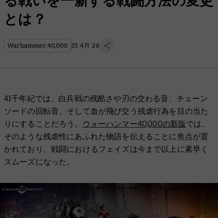
る戦いを一新する戦闘方法の変更
とは？
Warhammer 40,000
15 4月 26
41千年紀では、白兵戦の残酷さや刃の交わる音、チェーン
ソードの回転音、そして血が飛び交う残虐行為を目の当た
りにすることだろう。
ウォーハンマー40,000の新版
では、
そのような残虐性にあふれた物語を伝えることに焦点が置
かれており、戦闘におけるフェイズは今まで以上に素早く
スムーズになった。