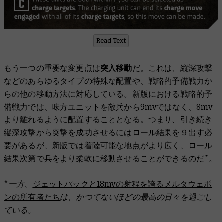
Read Text
もう一つの重要な変更点は
突入移動
だ。これは、縦深攻撃
などのあらゆるタイプの特殊な配置や、戦略的予備戦力か
らの他の移動方法に対応している。新版における戦略的予
備戦力では、味方ユニットを敵兵から9mvではなく、8mv
より離れるように配置することとなる。つまり、引き続き
縦深攻撃から突撃を成功させるにはロール結果を９出す必
要があるが、新版では着陸可能な地点がより広く、ロール
結果次第で兵をより柔軟に移動させることができるのだ*。
*一方、
ジェットパックと18mvの射程を誇るメルタウェポ
ンの所有者たち
は、かつてないほどの最高の日々を過ごし
ている。