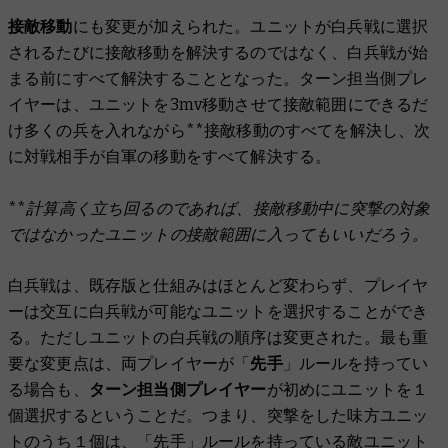
接敵移動
にも変更が加えられた。ユニットが白兵戦に選択
されるたびに接敵移動を解決するのではなく、白兵戦が始
まる前にすべて解決することとなった。ターン担当側プレ
イヤーは、ユニットを3mv移動させて接敵範囲にできるだ
け多くの兵を入れながら**接敵移動のすべてを解決し、次
に対戦相手が自軍の移動をすべて解決する。
**計算高く立ち回るのであれば、接敵移動中に突撃の対象
ではなかったユニットの接敵範囲に入ってもいいだろう。
白兵戦は、既存版と仕組みはほとんど変わらず、プレイヤ
ーは交互に白兵戦が可能なユニットを選択することができ
る。ただしユニットの白兵戦の順序は変更された。最も重
要な変更点は、両プレイヤーが「
先手
」ルールを持ってい
る場合も、
ターン担当側プレイヤー
が初めにユニットを１
個選択するということだ。つまり、突撃をした味方ユニッ
トのうち１個は、「先手」ルールを持っている敵ユニット