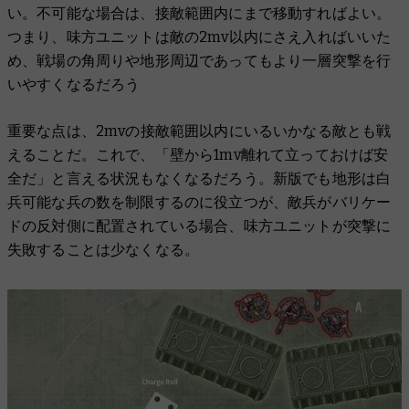
い。不可能な場合は、接敵範囲内にまで移動すればよい。
つまり、味方ユニットは敵の2mv以内にさえ入ればいいた
め、戦場の角周りや地形周辺であってもより一層突撃を行
いやすくなるだろう
重要な点は、2mvの接敵範囲以内にいるいかなる敵とも戦
えることだ。これで、「壁から1mv離れて立っておけば安
全だ」と言える状況もなくなるだろう。新版でも地形は白
兵可能な兵の数を制限するのに役立つが、敵兵がバリケー
ドの反対側に配置されている場合、味方ユニットが突撃に
失敗することは少なくなる。