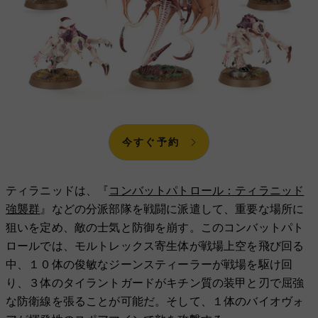
今すぐ予約
ティラニッドは、『
コンバットパトロール：ティラニッド
強襲群
』などの分派部隊を戦闘に派遣して、重要な場所に
狙いを定め、敵の士気と防御を崩す。このコンバットパト
ロールでは、モルトレックス寄生体が戦場上空を飛び回る
中、１０体の俊敏なジーンスティーラーが戦場を駆け回
り、３体のタイラントガードがキチン質の装甲と刃で屈強
な防衛線を張ることが可能だ。そして、１体のバイオヴォ