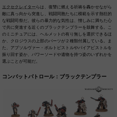
エクセクレイター
らは、復讐に燃える祈祷を轟かせながら
敵に真っ向から突進し、戦闘同胞たちに模範を示す熱狂的
な戦闘司祭だ。彼らの暴力的な気性は、憎しみに満ちた心
で共に突進する近くのブラックテンプラーを鼓舞する。こ
のミニチュアには、ヘルメットの有り無しを選択できるほ
か、クロジウスの上部のパーツが２種類付属している。ま
た、アブソルヴァー・ボルトピストルやパイアピストルを
振り回す姿か、パワーソードや遺物を持つ姿のいずれかを
選ぶことが可能だ。
コンバットパトロール：ブラックテンプラー