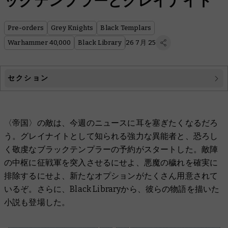
ックテンプラーとグレイナイト
Pre-orders
Grey Knights
Black Templars
Warhammer 40,000
Black Library
26 7月 25
セクション
Warhammer 40,000
〈帝国〉の敵は、今週のニュースに耳を塞ぎたくなるだろ
Black Library
う。グレイナイトとして知られる強力な異能者と、恐ろし
く敬虔なブラックテンプラーの予約がスタートした。敵陣
の中枢に征戦軍を突入させるにせよ、悪魔の穢れを確実に
排除するにせよ、新たなオプションがたくさん用意されて
いるぞ。さらに、Black Libraryから、彼らの物語を描いた
小説も登場した。