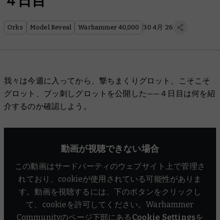
４日目
Orks
Model Reveal
Warhammer 40,000
30 4月 26
我々は今週に入ってから、撃ちまくりグロット、こそこそ
グロット、ブッ刺しグロットを公開した——４日目は何を紹
介するのか確認しよう。
動画が視聴できない場合
この動画はサードパーティのウェブサイト上で管理さ
れており、cookieが使用されている可能性がありま
す。動画を視聴するには、下のボタンをクリックし
て、cookieを許可してください。Warhammer
Communityのページ下部にある
Cookie Settings
を