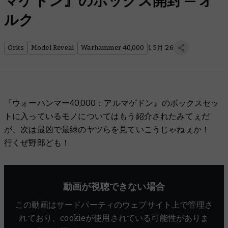
マゲドン』のボックス開封 — オ
ルク
Orks
Model Reveal
Warhammer 40,000
1 5月 26
『ウォーハンマー40,000：アルマゲドン』のボックスセッ
トに入っているモノについてはもう紹介されたみてぇだ
が、次は最凶で最緑のヤツらを見ていこうじゃねぇか！
行くぜ野郎ども！
動画が視聴できない場合
この動画はサードパーティのウェブサイト上で管理さ
れており、cookieが使用されている可能性がありま