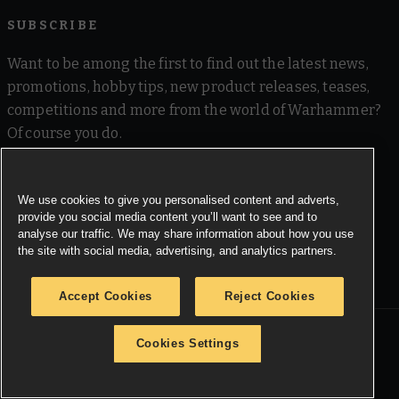
SUBSCRIBE
Want to be among the first to find out the latest news,
promotions, hobby tips, new product releases, teases,
competitions and more from the world of Warhammer?
Of course you do.
Pop in your details below, and we'll send your inbox all
We use cookies to give you personalised content and adverts,
sorts of awesomeness.
provide you social media content you’ll want to see and to
analyse our traffic. We may share information about how you use
the site with social media, advertising, and analytics partners.
SIGN ME UP
Accept Cookies
Reject Cookies
Cookies Settings
MORE WARHAMMER
Warhammer.com