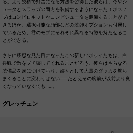
る。より狡猾で野蛮になる方法を習得した彼らは、今やシ
ュータとスラッガの両方を装備するようになった！ボスノ
ブはコンビロキットかコンビシュータを装備することがで
きるほか、選択可能な頭部などの装飾オプションも付属し
ているため、君のモブにそれぞれ異なる特徴を持たせるこ
とができる。
さらに残忍な見た目になったこの新しいボゥイたちは、白
兵戦で敵をブチ壊してくれることだろう。彼らはさらなる
装備品を身につけており、嬉々として大量のダッカを撃ち
まくることに変わりはない——たとえその腕前が以前より良
くなっていなくても……。
グレッチェン