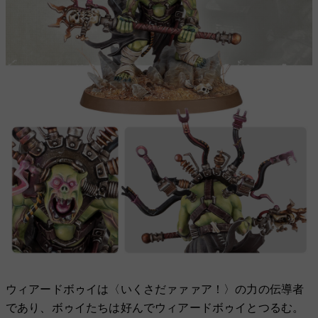
ウィアードボゥイは〈いくさだァァァア！〉の力の伝導者
であり、ボゥイたちは好んでウィアードボゥイとつるむ。