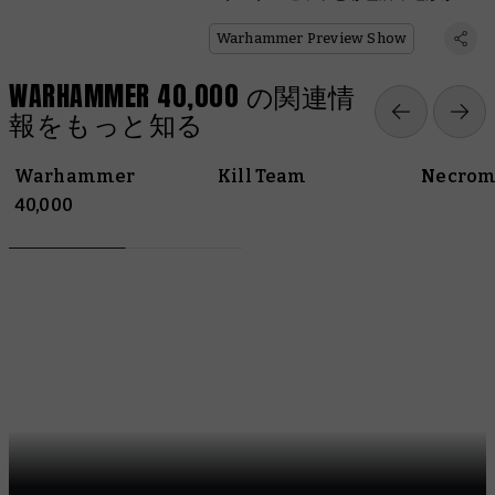
場
Warhammer Preview Show
WARHAMMER 40,000 の関連情
報をもっと知る
Warhammer
Kill Team
Necrom
40,000