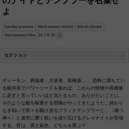
のナイトとテンプラーを召集せ
よ
Sunday preview
Warhammer 40,000
Black Library
Warhammer Plus
20 7月 25
セクション
Warhammer 40,000
ディーモン、異端者、大逆者、異種族……。恐怖に満ちてい
Black Library
る銀河系でパワーソードを振れば、これらの怪物や異種族
Warhammer Plus
に必ずと言っていいほど当たるもの。ありがたいことに、
そのような敵を駆逐する部隊がやってきたようだ。終わり
なき戦いで星々を駆け巡るブラックテンプラーと、〈禍つ
神々〉と虚空に響く戦いを繰り広げるグレイナイトが登場
する。君は、黒と銀色、どちらを選ぶ？