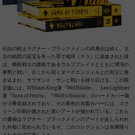
伝説の戦士ラグナー・ブラックメインの武勇伝は続く。太
古の戦団の至宝を失った罪で地球（テラ）に追放された彼
は、精鋭戦士の護衛であるウルフブレイドとともに渾沌の
軍勢と戦い、古くから続くダークエンジェルとの対立に巻
き込まれ、サウザンド・サンと戦いを繰り広げる。この限
定版には、WIlliam King著『Wolfblade』、Lee Lightner
著『Sons of Fenris』『Wolf’s Honour』のハードカバー版
が３冊収録されており、その黄色の布製カバーには、スク
リーン印刷が施された黒いアートが描かれている。これら
の書籍はラグナー・ブラックメインのアートがあしらわれ
た外箱に収められているぞ。このコレクションは在庫限り
となるので注意しよう。