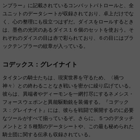
ンプラー』に記載されているコンバットパトロールと、全
ユニットのデータシートが収録されており、卓上だけでな
く、心の整理にも役立つはずだ。ダイスをロールするとき
は、墨色の光沢のあるダイス１６個のセットを使おう。そ
れぞれのダイスの目は赤で彩られており、６の目にはブラ
ックテンプラーの紋章が入っている。
コデックス：グレイナイト
タイタンの騎士たちは、現実世界を守るため、〈禍つ
神々〉との終わることなき戦いを密かに繰り広げている。
彼らは、異端者やディーモンを一網打尽にするネメシス・
フォースウェポンと異能駆動銃を装備する。『コデック
ス：グレイナイト』には、彼らを戦闘で展開するのに必要
なツールがすべて揃っているぞ。さらに、５つのデタッチ
メントと２５種類のデータシートや、この最も秘められた
騎士団に関する伝承も収録されている。