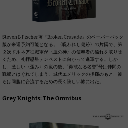
Steven B Fischer著『Broken Crusade』のペーパーバック
版が来週予約可能となる。〈呪われし傷跡〉の片隅で、第
２次ドルネア征戦軍が〈血の神〉の信奉者の穢れを取り除
くため、礼拝惑星テンペストに向かって進軍する。しか
し、激しい〈歪み〉の嵐の後、“勇敢なる名誉”号は仲間の
戦艦とはぐれてしまう。城代エメリックの指揮のもと、彼
らは同胞に合流するための長く険しい旅に出た。
Grey Knights: The Omnibus