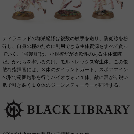
ティラニッドの群巣艦隊は複数の触手を送り、防衛線を粉
砕し、自身の糧のために利用できる生体資源をすべて貪っ
ていく。“強襲群”は、小規模だが柔軟性のある生体部隊
だ。かれらを率いるのは、モルトレックス寄生体。この俊
敏な指揮官には、３体のタイラントガード、スポアマイン
の形で範囲砲撃を行うバイオヴォア１体、敵に群がり鋭い
爪で引き裂く１０体のジーンスティーラーが同行する。