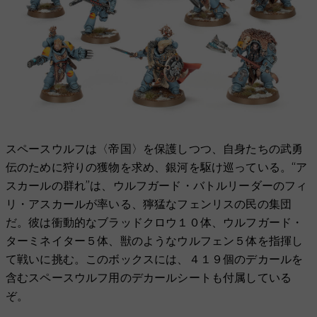
スペースウルフは〈帝国〉を保護しつつ、自身たちの武勇
伝のために狩りの獲物を求め、銀河を駆け巡っている。“ア
スカールの群れ”は、ウルフガード・バトルリーダーのフィ
リ・アスカールが率いる、獰猛なフェンリスの民の集団
だ。彼は衝動的なブラッドクロウ１０体、ウルフガード・
ターミネイター５体、獣のようなウルフェン５体を指揮し
て戦いに挑む。このボックスには、４１９個のデカールを
含むスペースウルフ用のデカールシートも付属している
ぞ。