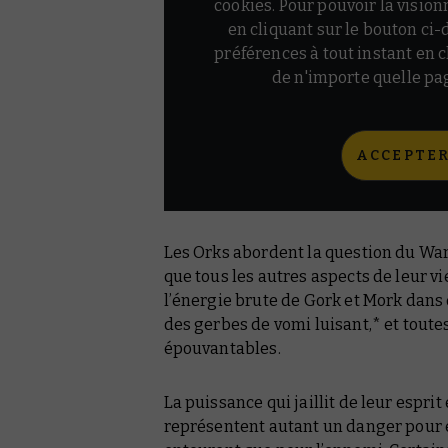
cookies. Pour pouvoir la vision
en cliquant sur le bouton ci
préférences à tout instant en 
de n'importe quelle 
ACCEPTER
Les Orks abordent la question du W
que tous les autres aspects de leur vi
l’énergie brute de Gork et Mork dans 
des gerbes de vomi luisant,* et tout
épouvantables.
La puissance qui jaillit de leur esprit
représentent autant un danger pour 