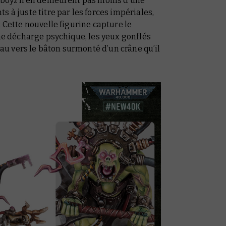
arboyz n’en demeurent pas moins d’une
 à juste titre par les forces impériales,
 Cette nouvelle figurine capture le
une décharge psychique, les yeux gonflés
veau vers le bâton surmonté d’un crâne qu’il