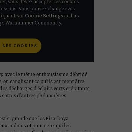
ner, vous devez accepter les cookies
-dessous. Vous pouvez changer vos
cliquant sur
Cookie Settings
au bas
page Warhammer Community.
 LES COOKIES
arp avec le même enthousiasme débridé
e, en canalisant ce qu’ils estiment être
des décharges d’éclairs verts crépitants,
es sortes d’autres phénomènes
 est si grande que les Bizarboyz
eux-mêmes et pour ceux qui les