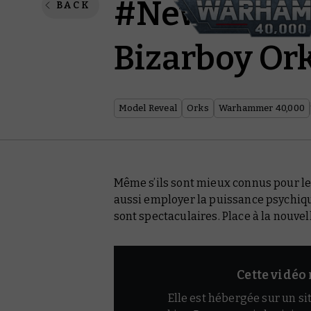
#New40k – R
BACK
Bizarboy Or
Model Reveal
Orks
Warhammer 40,000
Même s’ils sont mieux connus pour le
aussi employer la puissance psychique 
sont
spectaculaires
. Place à la nouve
Cette vidéo 
Elle est hébergée sur un sit