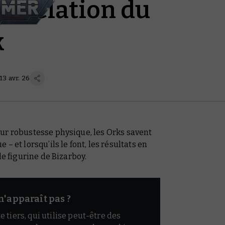
évélation du
k
13 avr. 26
ur robustesse physique, les Orks savent
– et lorsqu’ils le font, les résultats en
lle figurine de Bizarboy.
n'apparaît pas ?
e tiers, qui utilise peut-être des