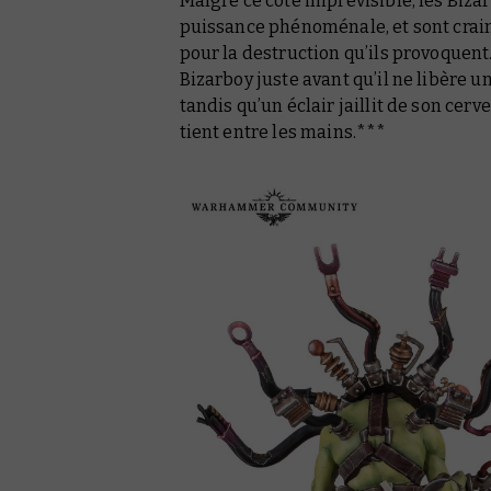
Malgré ce côté imprévisible, les Biz
puissance phénoménale, et sont craints
pour la destruction qu’ils provoquent.
Bizarboy juste avant qu’il ne libère 
tandis qu’un éclair jaillit de son cer
tient entre les mains.***