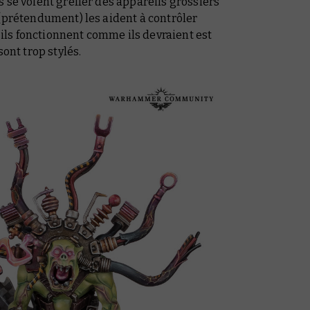
 se voient greffer des appareils grossiers
 (prétendument) les aident à contrôler
s’ils fonctionnent comme ils devraient est
sont trop stylés.