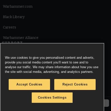
Warhammer.com
Black Library
Careers
Warhammer Alliance
SUPPORT
Terms of Website Use
We use cookies to give you personalised content and adverts,
provide you social media content you’ll want to see and to
Cookie Notice
analyse our traffic. We may share information about how you use
the site with social media, advertising, and analytics partners.
Cookies Settings
Accept Cookies
Reject Cookies
Privacy Notice
Cookies Settings
© Copyright Games Workshop Limited 2026.