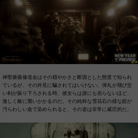
神聖薔薇修道会はその穏やかさと断固とした態度で知られ
ているが、その外見に騙されてはいけない。弾丸が飛び交
い剣が振り下ろされる時、彼女らは誰にも劣らないほど、
激しく敵に襲いかかるのだ。その純粋な雪花石の様な鎧が
汚らわしい血で染められると、その姿は非常に威圧的だ。