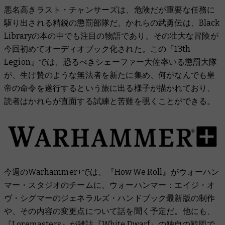
悪名高きラスト・チャンサーズは、危険だが重要な任務に
駆り出される精鋭の懲罰部隊だ。かれらの武勇伝は、Black
Libraryの本の中でも注目の物語であり、その壮大な冒険が
今回初めてオーディオブック化された。この『13th
Legion』では、恐るべきシェーファー大佐率いる懲罰大隊
が、生け贄のような無法者を新たに集め、何がなんでも皇
帝の命令を遂行するという旅に出る様子が描かれており、
読者はかれらが直面する試練と苦難を覗くことができる。
今週のWarhammer+では、『How We Roll』がウォーハン
マー・スタジオのチームに、ウォーハンマー：エイジ・オ
ヴ・シグマーのジェネラルズ・ハンドブック最新版の制作
や、その内容の変更点について話を聞く予定だ。他にも、
『Loremasters』が雑誌『White Dwarf』の独自の戦団で