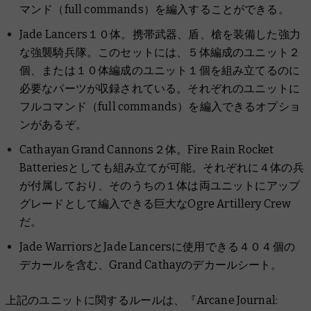
マンド（full commands）を編入することができる。
Jade Lancers１０体。携帯武器、盾、槍を装備した強力
な強襲騎兵隊。このセットには、５体編成のユニット２
個、または１０体編成のユニット１個を組み立てるのに
必要なパーツが収録されている。それぞれのユニットに
フルコマンド（full commands）を編入できるオプショ
ンがあるぞ。
Cathayan Grand Cannons２体。Fire Rain Rocket
Batteriesとしても組み立てが可能。それぞれに４体の兵
が付属しており、そのうちの１体は両ユニットにアップ
グレードとして編入できる巨大なOgre Artillery Crew
だ。
Jade WarriorsとJade Lancersに使用できる４０４個の
デカールを含む、Grand Cathayのデカールシート。
上記のユニットに関するルールは、『Arcane Journal: