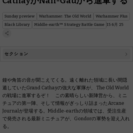
CathayがNan-Gauから進軍する
Sunday preview
Warhammer: The Old World
Warhammer Plus
Black Library
Middle-earth™ Strategy Battle Game
15 6月 25
セクション
Warhammer: The Old World
鐘や角笛の音が聞こえてくる。遠く離れた領域に長い間隠
Middle-earth™ Strategy Battle Game
遁していたGrand Cathayの強大な軍隊が、 The Old World
Black Library
の戦場に進軍するぞ！ この素晴らしい新陣営から、ミニ
チュアの第一陣、そして情報がぎっしり詰まったArcane
Warhammer Plus
Journalが登場する。Middle-earthの領域では、受注生産
で発売される最新ミニチュアが、Gondorの軍勢を迎え入れ
る。