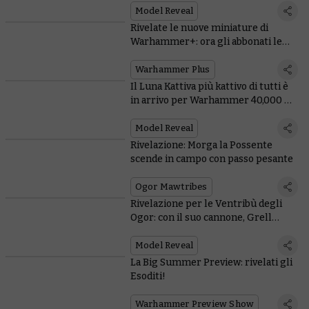
Model Reveal
Rivelate le nuove miniature di
Warhammer+: ora gli abbonati le
ricevono entrambe!
Warhammer Plus
Il Luna Kattiva più kattivo di tutti è
in arrivo per Warhammer 40,000 E
ANCHE in Total War
Model Reveal
Rivelazione: Morga la Possente
scende in campo con passo pesante
Ogor Mawtribes
Rivelazione per le Ventribù degli
Ogor: con il suo cannone, Grell
Pugno di Fuoco non si fa cogliere
impreparata
Model Reveal
La Big Summer Preview: rivelati gli
Esoditi!
Warhammer Preview Show