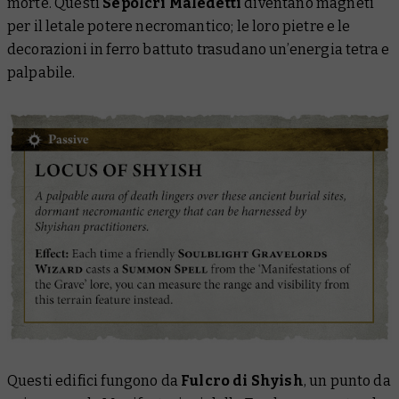
morte. Questi
Sepolcri Maledetti
diventano magneti
per il letale potere necromantico; le loro pietre e le
decorazioni in ferro battuto trasudano un’energia tetra e
palpabile.
Questi edifici fungono da
Fulcro di Shyish
, un punto da