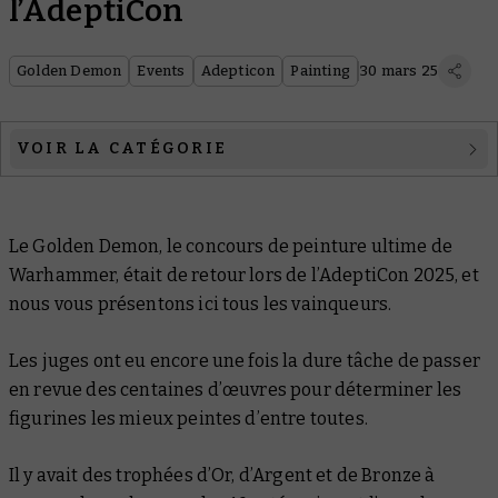
l’AdeptiCon
Golden Demon
Events
Adepticon
Painting
30 mars 25
VOIR LA CATÉGORIE
Figurine Individuelle Warhammer 40,000
Unité ou Kill Team Warhammer 40,000
Le Golden Demon, le concours de peinture ultime de
Warhammer, était de retour lors de l’AdeptiCon 2025, et
Grande Figurine ou Véhicule
nous vous présentons ici tous les vainqueurs.
Warhammer 40,000
Les juges ont eu encore une fois la dure tâche de passer
Figurine Individuelle Warhammer Age of
en revue des centaines d’œuvres pour déterminer les
Sigmar
figurines les mieux peintes d’entre toutes.
Unité Warhammer Age of Sigmar, Bande
Il y avait des trophées d’Or, d’Argent et de Bronze à
Warcry ou Bande Underworlds