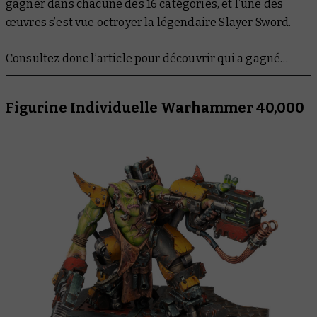
gagner dans chacune des 16 catégories, et l’une des
Grande Figurine ou Machine de Guerre
œuvres s’est vue octroyer la légendaire Slayer Sword.
Warhammer Age of Sigmar
Consultez donc l’article pour découvrir qui a gagné…
Warhammer: The Horus Heresy
Warhammer: The Old World
Figurine Individuelle Warhammer 40,000
Middle-earth™ Strategy Battle Game
Blood Bowl
Necromunda
Epic
Diorama
Duel
Youngbloods