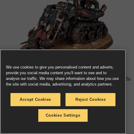
We use cookies to give you personalised content and adverts,
provide you social media content you’ll want to see and to
La Motoch’nill’ est une version remise au goût du jour du
analyse our traffic. We may share information about how you use
the site with social media, advertising, and analytics partners.
kit classique bien aimé. Bien que capricieux et
brinquebalants, ces véhicules offrent un appui feu
Accept Cookies
Reject Cookies
bienvenu aux grandes hordes vertes à l’aide de leurs
puissants lance-rokettes, et leur vitesse fait qu’ils
Cookies Settings
peuvent amener ces rokettes où bon leur semble.