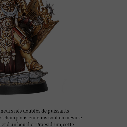
eneurs nés doublés de puissants
ants champions ennemis sont en mesure
 et d’un bouclier Praesidium, cette