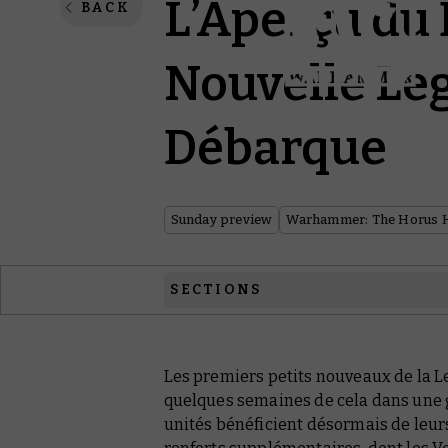
L’Aperçu du
BACK
Nouvelle Le
Débarque
Sunday preview
Warhammer: The Horus 
SECTIONS
Warhammer: The Horus Heresy
Les premiers petits nouveaux de la Le
Black Library
quelques semaines de cela dans une 
Warhammer Plus
unités bénéficient désormais de leurs