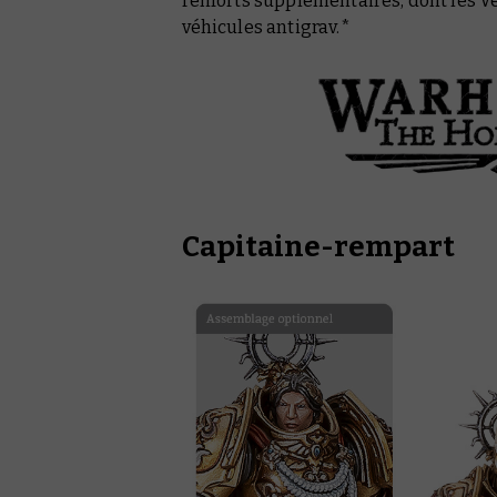
renforts supplémentaires, dont les Ve
véhicules antigrav.*
Capitaine-rempart