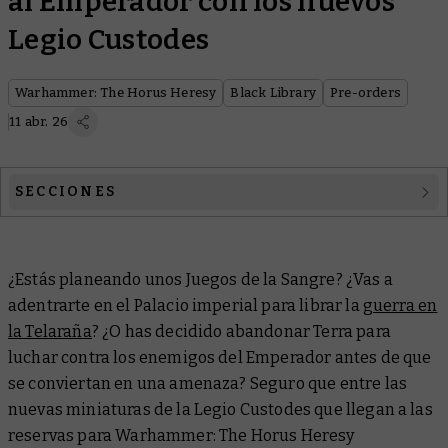
al Emperador con los nuevos
Legio Custodes
Warhammer: The Horus Heresy
Black Library
Pre-orders
11 abr. 26
SECCIONES
Warhammer: The Horus Heresy
¿Estás planeando unos Juegos de la Sangre? ¿Vas a
Black Library
adentrarte en el Palacio imperial para librar la
guerra en
la Telaraña
? ¿O has decidido abandonar Terra para
luchar contra los enemigos del Emperador antes de que
se conviertan en una amenaza? Seguro que entre las
nuevas miniaturas de la Legio Custodes que llegan a las
reservas para Warhammer: The Horus Heresy