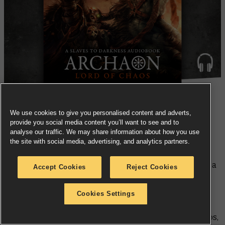
We use cookies to give you personalised content and adverts,
provide you social media content you’ll want to see and to
RESERVA AHORA
analyse our traffic. We may share information about how you use
the site with social media, advertising, and analytics partners.
Archaon, en otro tiempo un leal templario sigmarita, ha
Accept Cookies
Reject Cookies
caído en las garras de los Dioses del Caos. Totalmente
entregado a la destrucción del Imperio, busca seis
Cookies Settings
grandes tesoros en nombre de los Poderes Ruinosos.
Desde Bretonia hasta los Yermos meridionales del Caos,