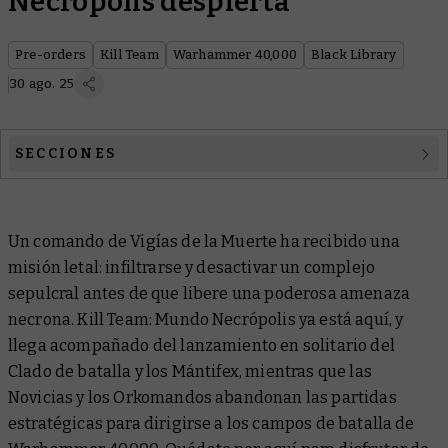
Necrópolis despierta
Pre-orders
Kill Team
Warhammer 40,000
Black Library
30 ago. 25
SECCIONES
Kill Team
Un comando de Vigías de la Muerte ha recibido una
Warhammer 40,000
misión letal: infiltrarse y desactivar un complejo
Black Library
sepulcral antes de que libere una poderosa amenaza
necrona. Kill Team: Mundo Necrópolis ya está aquí, y
llega acompañado del lanzamiento en solitario del
Clado de batalla y los Mántifex, mientras que las
Novicias y los Orkomandos abandonan las partidas
estratégicas para dirigirse a los campos de batalla de