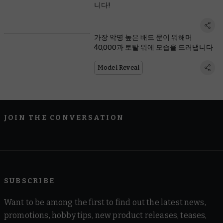
니다!
가장 악명 높은 배드 문이 워해머
40,000과 토탈 워에 모습을 드러냅니다
Model Reveal
JOIN THE CONVERSATION
SUBSCRIBE
Want to be among the first to find out the latest news,
promotions, hobby tips, new product releases, teases,