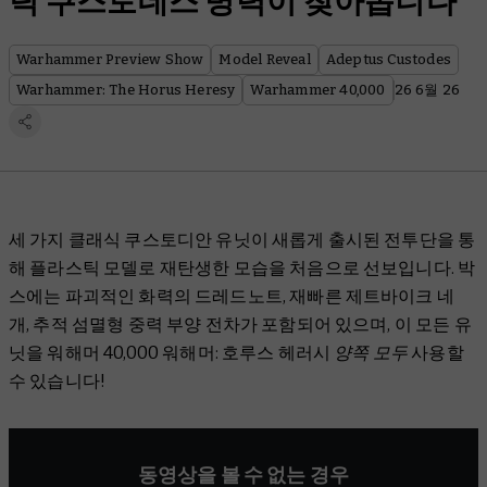
틱 쿠스토데스 병력이 찾아옵니다
Warhammer Preview Show
Model Reveal
Adeptus Custodes
Warhammer: The Horus Heresy
Warhammer 40,000
26 6월 26
세 가지 클래식 쿠스토디안 유닛이 새롭게 출시된 전투단을 통
해 플라스틱 모델로 재탄생한 모습을 처음으로 선보입니다. 박
스에는 파괴적인 화력의 드레드노트, 재빠른 제트바이크 네
개, 추적 섬멸형 중력 부양 전차가 포함되어 있으며, 이 모든 유
닛을 워해머 40,000 워해머: 호루스 헤러시
양쪽 모두
사용할
수 있습니다!
동영상을 볼 수 없는 경우