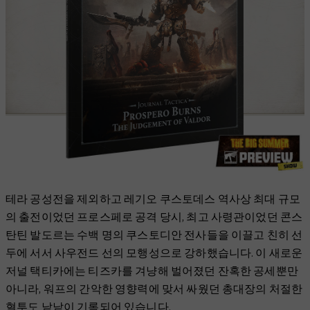
테라 공성전을 제외하고 레기오 쿠스토데스 역사상 최대 규모
의 출전이었던 프로스페로 공격 당시, 최고 사령관이었던 콘스
탄틴 발도르는 수백 명의 쿠스토디안 전사들을 이끌고 친히 선
두에 서서 사우전드 선의 모행성으로 강하했습니다. 이 새로운
저널 택티카에는 티즈카를 겨냥해 벌어졌던 잔혹한 공세뿐만
아니라, 워프의 간악한 영향력에 맞서 싸웠던 총대장의 처절한
혈투도 낱낱이 기록되어 있습니다.