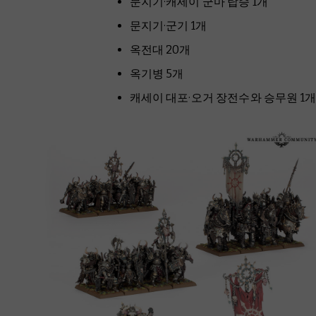
문지기·캐세이 군마 탑승 1개
문지기·군기 1개
옥전대 20개
옥기병 5개
캐세이 대포·오거 장전수와 승무원 1개