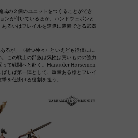
体編成の２個のユニットをつくることができ
オプションが付いているほか、ハンドウェポンと
、あるいはフレイルを連隊に装備できる武器
ではあるが、〈禍つ神々〉といえども従僕にに
い。この戦士の部族は気性は荒いものの強力
闘へと赴く。Marauder Horsemen
しばしば第一陣として、重量ある槍とフレイ
攻撃を仕掛ける役割を担う。