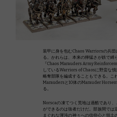
装甲に身を包むChaos Warriorsの
る。かれらは、本来の獰猛さが鉄で縛
『Chaos Marauders Army Rein
しているWarriors of Chaos
略奪部隊を編成することもできる。これに
Maraudersと10体のMarauder 
る。
Norscaの凍てつく荒地は過酷であ
ができるのは強者だけだ。部族間では
まぐれな渾沌の神々への信仰心と領土