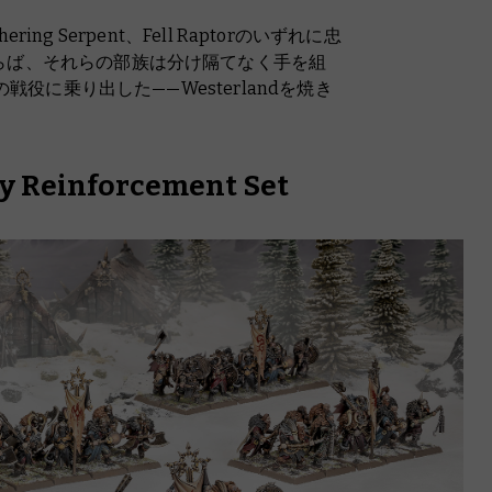
ithering Serpent、Fell Raptorのいずれに忠
らば、それらの部族は分け隔てなく手を組
の戦役に乗り出した——Westerlandを焼き
y Reinforcement Set