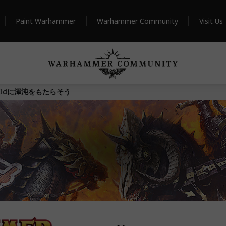
Paint Warhammer
Warhammer Community
Visit Us
orldに渾沌をもたらそう