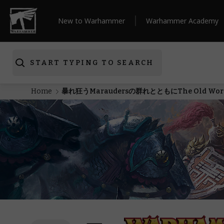
New to Warhammer
Warhammer Academy
START TYPING TO SEARCH
Home
暴れ狂うMaraudersの群れとともにThe Old W