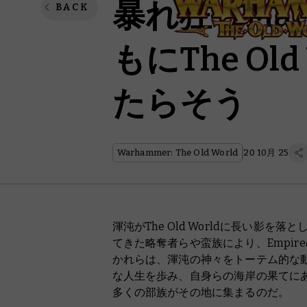
暴れ狂うMar
BACK
もにThe Ol
たらそう
Warhammer: The Old World
20 10月 25
渾沌がThe Old Worldに長い影
てきた略奪者らや蛮族により、Empi
かれらは、渾沌の神々をトーテム的な
な人生を歩み、自身らの海岸の果てに
多くの部族がその地に集まるのだ。