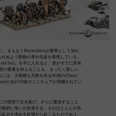
兵団に、まもなくMaraudersが援軍として加わ
られぬよう動物の革や毛皮を着用している。
forcement Set』を手に入れると、君がすでに所有
に野蛮な憤怒の要素を加えることも、まったく新しい
は、大規模な兵数を誇る40体のChaos
Horsemenの合計50体のミニチュアが同梱されてい
り、この環境で生き延び、さらに繁栄すること
定期的に争いが勃発する。そのほとんどが気
の拡大を求める欲望から起こるものであり、