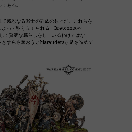
のである。
強で残忍なる戦士の部族の数々だ。これらを
って駆り立てられる。Bretonniaや
は決して贅沢な暮らしをしているわけではな
すらも奪おうとMaraudersが足を進めて