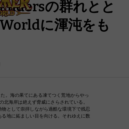
audersの群れとと
d Worldに渾沌をも
を落とした。海の果てにある凍てつく荒地からやっ
reの北海岸は絶えず脅威にさらされている。
動物として崇拝しながら過酷な環境下で残忍
ある地に妬ましい目を向ける。それゆえに数