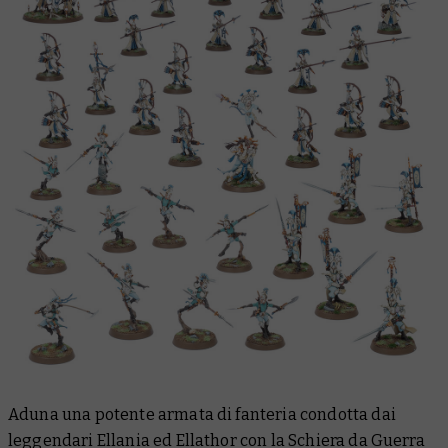
Aduna una potente armata di fanteria condotta dai
leggendari Ellania ed Ellathor con la Schiera da Guerra