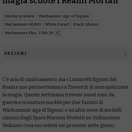
magia scuote i Reami Mortali
Sunday preview
Warhammer Age of Sigmar
Warhammer 40,000
White Dwarf
Black Library
Warhammer Plus
1 feb 26
SEZIONI
Warhammer Age of Sigmar
C’è aria di cambiamento, ma i Lumineth Signori del
Warhammer 40,000
Reame non permetteranno a Tzeentch di monopolizzare
White Dwarf
la magia. Questa settimana troverai nuovi tomi da
guerra e miniature inedite per due Fazioni di
Black Library
Warhammer Age of Sigmar, e un’altra serie di modelli
classici degli Space Marines Prodotti su Ordinazione.
Warhammer Plus
Vediamo cosa succederà nei prossimi sette giorni.