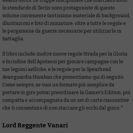
Realm-lords
. Le truppe disciplinate che marciano sotto
lo stendardo di Teclis sono protagoniste di questo
volume contenente tantissimo materiale di background,
illustrazioni e foto di miniature, oltre a tutte le regole e
le pergamene da guerra necessarie per utilizzarle in
battaglia.
Il libro include inoltre nuove regole Strada per la Gloria
e Incudine dell’Apoteosi per giocare campagne con le
tue legioni aelfiche, e le regole per la Spearhead
Avanguardia Hurakan che presentiamo qui di seguito.
Come sempre, se vuoi un formato più semplice da
portare in giro potrai preordinare la Gamer’s Edition, più
compatta e accompagnata da un set di carte riassuntive
che ti consentono di non staccare gli occhi dal gioco.*
Lord Reggente Vanari