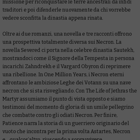
missione per riconquistare le terre ancestrali da infidi
traditori e poi difenderle nuovamente da chi vorrebbe
vedere sconfitta la dinastia appena rinata.
Oltre ai due romanzi, una novella e tre racconti offrono
una prospettiva totalmente diversa sui Necron. La
novella
Severed
ci porta nella celebre dinastia Sautekh,
mostrandoci come il Signore della Tempesta in persona
incarichi Zahndrekh e il Vargard Obyron di reprimere
una ribellione. In
One Million Years
, i Necron eterni
affrontano le ambiziose Leghe dei Votann su una nave
necron che si sta risvegliando. Con
The Life of Jethras the
Martyr
assumiamo il punto di vista opposto e siamo
testimoni del momento di gloria di un umile pellegrino
che combatte contro gli odiati Necron. Per finire,
Patience
narra la storia di un guerriero originario del
vuoto che incontra per la prima volta Astartes, Necron
e… qualcos’altro, riuscendo a sopravvivere.