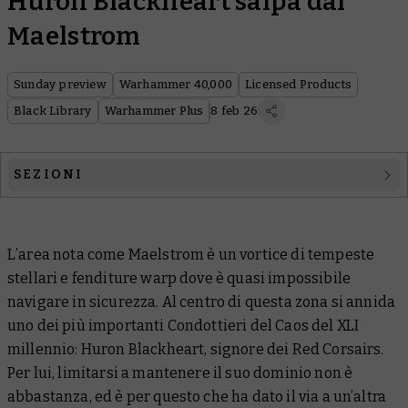
Huron Blackheart salpa dal
Maelstrom
Sunday preview
Warhammer 40,000
Licensed Products
Black Library
Warhammer Plus
8 feb 26
SEZIONI
Warhammer 40,000
L’area nota come Maelstrom è un vortice di tempeste
Licensed Products
stellari e fenditure warp dove è quasi impossibile
Black Library
navigare in sicurezza. Al centro di questa zona si annida
uno dei più importanti Condottieri del Caos del XLI
Warhammer Plus
millennio: Huron Blackheart, signore dei Red Corsairs.
Per lui, limitarsi a mantenere il suo dominio non è
abbastanza, ed è per questo che ha dato il via a un’altra