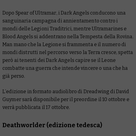
Dopo
Spear of Ultramar
, i Dark Angels conducono una
sanguinaria campagna di annientamento contro i
mondi delle Legioni Traditrici, mentre Ultramarines e
Blood Angels si addentrano nella Tempesta della Rovina.
Man mano che la Legione si frammenta e il numero di
mondi distrutti nel percorso verso la Terra cresce, spetta
però ai tenenti dei Dark Angels capire se il Leone
combatte una guerra che intende vincere o una che ha
già perso.
L’edizione in formato audiolibro di
Dreadwing
di David
Guymer sarà disponibile per il preordine il 10 ottobre e
verrà pubblicata il 17 ottobre.
Deathworlder
(edizione tedesca)