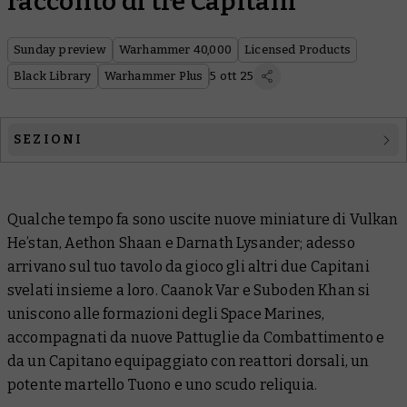
racconto di tre Capitani
Sunday preview
Warhammer 40,000
Licensed Products
Black Library
Warhammer Plus
5 ott 25
SEZIONI
Warhammer 40,000
Qualche tempo fa sono uscite nuove miniature di Vulkan
Licensed Products
He’stan, Aethon Shaan e Darnath Lysander; adesso
Black Library
arrivano sul tuo tavolo da gioco gli altri due Capitani
svelati insieme a loro. Caanok Var e Suboden Khan si
Warhammer Plus
uniscono alle formazioni degli Space Marines,
accompagnati da nuove Pattuglie da Combattimento e
da un Capitano equipaggiato con reattori dorsali, un
potente martello Tuono e uno scudo reliquia.