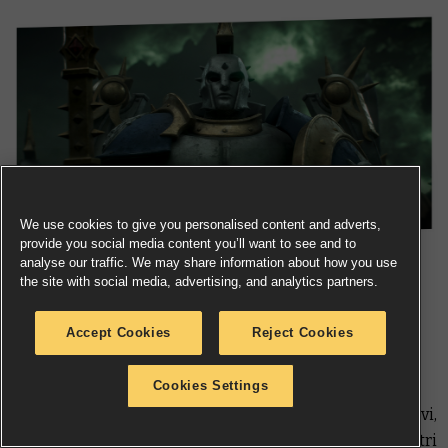
We use cookies to give you personalised content and adverts,
provide you social media content you’ll want to see and to
analyse our traffic. We may share information about how you use
the site with social media, advertising, and analytics partners.
Intanto
Tale of Four Painters
, la nostra serie a tema
Eresia, continua con una nuova puntata nella quale gli
Accept Cookies
Reject Cookies
ospiti parlano di cosa hanno imparato nelle prime
partite e di come ciò ha influenzato i successivi
Cookies Settings
ampliamenti a 2.000 punti. Infine
Loremasters
rende
omaggio a Settra l’Imperituro, Re dei Re, Terrore dei Vivi,
Signore della Terra, Monarca del Cielo e centinaia di altri