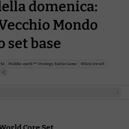
ella domenica:
l Vecchio Mondo
 set base
rld
Middle-earth™ Strategy Battle Game
White Dwarf
World Core Set