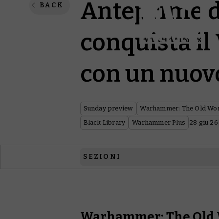
Anteprime d
BACK
conquista i
con un nuovo
Sunday preview
Warhammer: The Old Wo
Black Library
Warhammer Plus
28 giu 26
SEZIONI
Warhammer: The Old World
Middle-earth™ Strategy Battle Game
Warhammer: The Old 