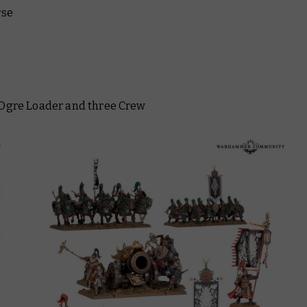
rse
Ogre Loader and three Crew