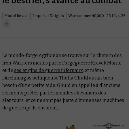
le Destrier, s’avance au combat
Model Reveal
Imperial Knights
Warhammer 40,000
23 févr. 26
Le monde-forge Agripinaa se trouve sur le chemin des
Iron Warriors menés par le
Forgeguerre Kravek Morne
et de
ses engins de guerre infernaux
, et même
l’Archimagos belliqueuse
Thulia Ghuld
aurait bien
besoin d’une petite aide. Ghuld en appelle à d’anciens
serments prêtés par les mondes chevaliers des
alentours, et ce ne sont pas
juste
d’immenses machines
de guerre qu’ils envoient…