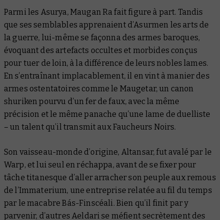
Parmi les Asurya, Maugan Ra fait figure à part. Tandis
que ses semblables apprenaient d’Asurmen les arts de
la guerre, lui-même se façonna des armes baroques,
évoquant des artefacts occultes et morbides conçus
pour tuer de loin, à la différence de leurs nobles lames.
En s’entraînant implacablement, il en vint à manier des
armes ostentatoires comme le Maugetar, un canon
shuriken pourvu d’un fer de faux, avec la même
précision et le même panache qu’une lame de duelliste
– un talent qu’il transmit aux Faucheurs Noirs.
Son vaisseau-monde d’origine, Altansar, fut avalé par le
Warp, et lui seul en réchappa, avant de se fixer pour
tâche titanesque d’aller arracher son peuple aux remous
de l’Immaterium, une entreprise relatée au fil du temps
par le macabre
Bás-Finscéali
. Bien qu’il finit par y
parvenir, d’autres Aeldari se méfient secrètement des