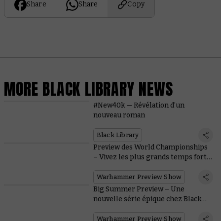
Share
Share
Copy
MORE BLACK LIBRARY NEWS
#New40k — Révélation d’un
nouveau roman
Black Library
Preview des World Championships
– Vivez les plus grands temps forts
de l’Hérésie d’Horus à travers une
sélection de titres choisis
Warhammer Preview Show
Big Summer Preview – Une
nouvelle série épique chez Black
Library
Warhammer Preview Show