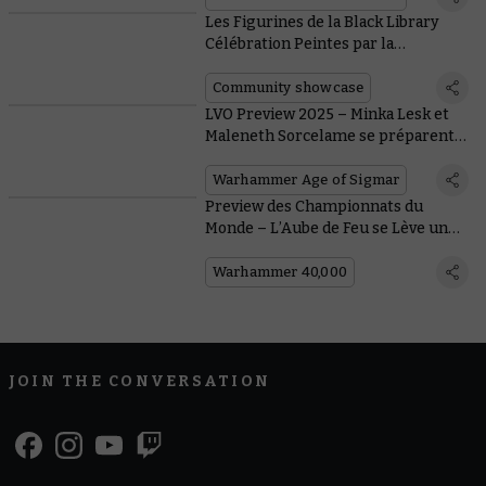
Les Figurines de la Black Library
Célébration Peintes par la
Communauté Warhammer
Community showcase
LVO Preview 2025 – Minka Lesk et
Maleneth Sorcelame se préparent
au combat avec de nouvelles
figurines
Warhammer Age of Sigmar
Preview des Championnats du
Monde – L’Aube de Feu se Lève une
Dernière Fois, Parmi les Nouvelles
Sorties Black Library
Warhammer 40,000
JOIN THE CONVERSATION