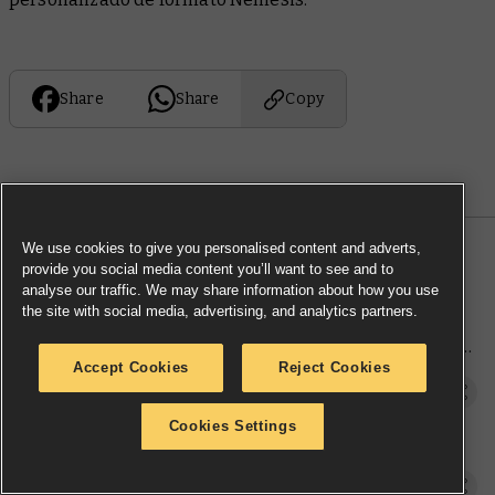
Share
Share
Copy
We use cookies to give you personalised content and adverts,
provide you social media content you’ll want to see and to
MORE NEWS
analyse our traffic. We may share information about how you use
the site with social media, advertising, and analytics partners.
Reclama el control de la
infracolmena en nombre de la Casa
Accept Cookies
Reject Cookies
Escher con nuevas miniaturas y
reglas
Model Reveal
Avances del domingo: reina el Caos
Cookies Settings
en el Mundo de Leyenda
Sunday preview