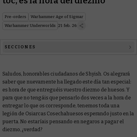
toc, es la hora del diezmo
Pre-orders
Warhammer Age of Sigmar
Warhammer Underworlds
21 feb. 26
SECCIONES
Warhammer Age of Sigmar
Saludos, honorables ciudadanos de Shyish. Os alegrará
Warhammer Underworlds
saber que nuevamente ha llegado este día tan especial:
es hora de que entreguéis vuestro diezmo de huesos. Y
para que no tengáis que pensarlo dos veces a la hora de
entregar lo que os corresponde, tenemos toda una
legión de Osiarcas Cosechahuesos esperando justo en la
puerta. No estaríais pensando en negaros a pagar el
diezmo, ¿verdad?