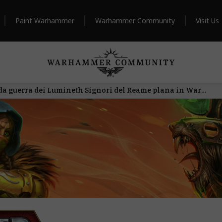
Paint Warhammer
Warhammer Community
Visit Us
AdeptiCon Preview 2026 – Una nuova banda da guerra dei Lumineth Signori del Reame plana in Warhammer Underworlds sulle ali del vento