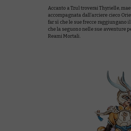
Accanto a Tzul troverai Thyrielle, maes
accompagnata dall’arciere cieco Oriet
far sì che le sue frecce raggiungano il 
che la seguono nelle sue avventure pe
Reami Mortali.