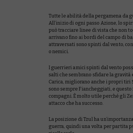
Tutte le abilità della pergamena da gu
All’inizio di ogni passo Azione, lo spi
può tracciare linee di vista che non 
arrivano fino ai bordi del campo di ba
attraversati sono spinti dal vento, co
o nemici.
I guerrieri amici spinti dal vento pos
salti che sembrano sfidare la gravità
Carica, migliorano anche i propri tiri 
sono sempre Fiancheggiati, e questo f
compagni. È molto utile perché gli Zef
attacco che ha successo.
La posizione di Tzul ha un’importanza
guerra, quindi una volta per partita pu