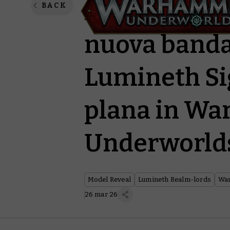
AdeptiCon P
BACK
nuova banda
Lumineth Si
plana in W
Underworlds 
Model Reveal
Lumineth Realm-lords
Wa
26 mar 26