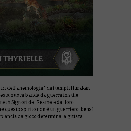
aestri dell’anemologia* dai templi Hurakan
uesta nuova banda da guerra in stile
eth Signori del Reame e dal loro
he questo spirito non è un guerriero, bensì
 plancia da gioco determina la gittata