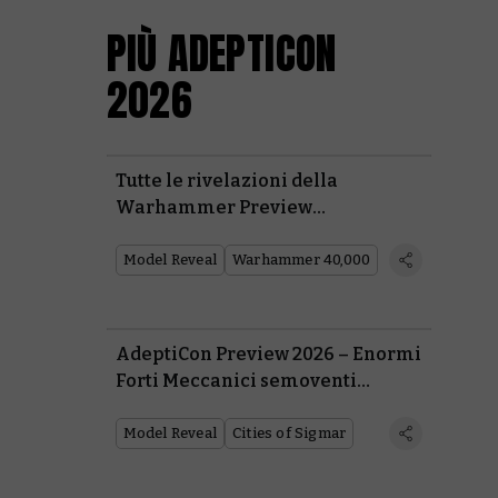
PIÙ ADEPTICON
2026
Tutte le rivelazioni della
Warhammer Preview
all’AdeptiCon 2026
Model Reveal
Warhammer 40,000
AdeptiCon Preview 2026 – Enormi
Forti Meccanici semoventi
guidano i rinforzi per le Città di
Sigmar
Model Reveal
Cities of Sigmar