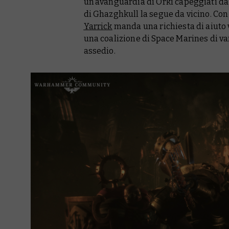
un’avanguardia di Orki capeggiati d
di Ghazghkull la segue da vicino. Con
Yarrick
manda una richiesta di aiuto v
una coalizione di Space Marines di var
assedio.