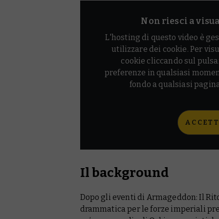
Non riesci a visu
L'hosting di questo video è ges
utilizzare dei cookie. Per vis
cookie cliccando sul pulsa
preferenze in qualsiasi momen
fondo a qualsiasi pag
ACCETT
Il background
Dopo gli eventi di
Armageddon: Il Rito
drammatica per le forze imperiali pre