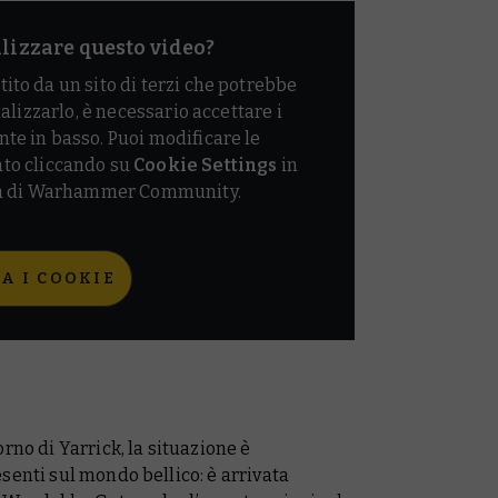
alizzare questo video?
tito da un sito di terzi che potrebbe
ualizzarlo, è necessario accettare i
nte in basso. Puoi modificare le
to cliccando su
Cookie Settings
in
ina di Warhammer Community.
A I COOKIE
rno di Yarrick
, la situazione è
senti sul mondo bellico: è arrivata