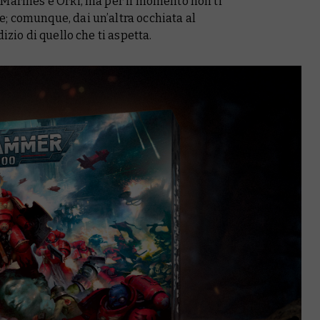
 Marines e Orki, ma per il momento non ti
; comunque, dai un’altra occhiata al
izio di quello che ti aspetta.