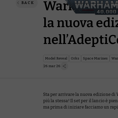
Warhammer 4
BACK
la nuova edi
nell’Adepti
Model Reveal
Orks
Space Marines
War
26 mar 26
Sta per arrivare la nuova edizione d
più la stessa! Il set per il lancio è p
ma prima di iniziare facciamo un ra