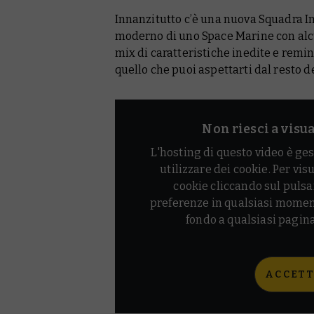
Innanzitutto c’è una nuova Squadra I
moderno di uno Space Marine con alcun
mix di caratteristiche inedite e remin
quello che puoi aspettarti dal resto de
Non riesci a visu
L'hosting di questo video è ges
utilizzare dei cookie. Per vis
cookie cliccando sul pulsa
preferenze in qualsiasi momen
fondo a qualsiasi pag
ACCETT