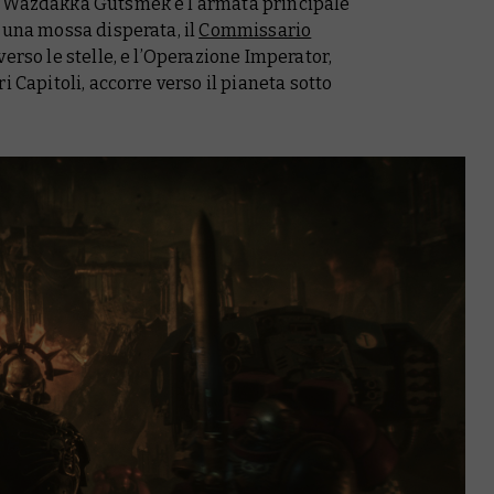
a Wazdakka Gutsmek e l’armata principale
 una mossa disperata, il
Commissario
erso le stelle, e l’Operazione Imperator,
i Capitoli, accorre verso il pianeta sotto