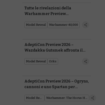
Tutte le rivelazioni della
Warhammer Preview
all’AdeptiCon 2026
Model Reveal
Warhammer 40,000
AdeptiCon Preview 2026 –
Wazdakka Gutsmek affronta il
Commissario Yarrick per il
destino di Armageddon
Model Reveal
Orks
AdeptiCon Preview 2026 – Ogryns,
cannoni e uno Spartan per
Warhammer: The Horus Heresy
Model Reveal
Warhammer: The Horus Heresy