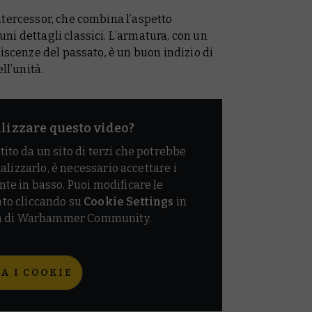
ntercessor, che combina l’aspetto
i dettagli classici. L’armatura, con un
iscenze del passato, è un buon indizio di
ll’unità.
alizzare questo video?
tito da un sito di terzi che potrebbe
ualizzarlo, è necessario accettare i
nte in basso. Puoi modificare le
to cliccando su
Cookie Settings
in
ina di Warhammer Community.
A I COOKIE