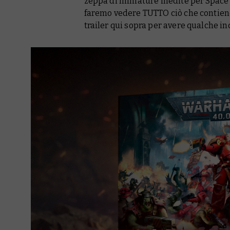
zeppa di miniature inedite per Space
faremo vedere TUTTO ciò che contiene
trailer qui sopra per avere qualche ind