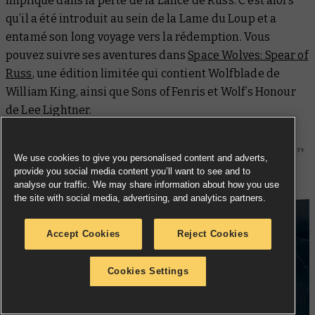
impliqué dans la perte de la Lance de Russ. C’est alors
qu’il a été introduit au sein de la Lame du Loup et a
entamé son long voyage vers la rédemption. Vous
pouvez suivre ses aventures dans
Space Wolves: Spear of
Russ
,
une édition limitée qui contient
Wolfblade
de
William King, ainsi que
Sons of Fenris
et
Wolf’s Honour
de Lee Lightner.
We use cookies to give you personalised content and adverts,
provide you social media content you’ll want to see and to
analyse our traffic. We may share information about how you use
the site with social media, advertising, and analytics partners.
Accept Cookies
Reject Cookies
Cookies Settings