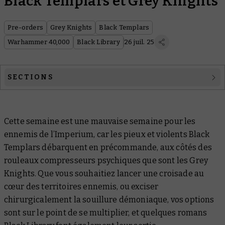
Black Templars et Grey Knights
Pre-orders
Grey Knights
Black Templars
Warhammer 40,000
Black Library
26 juil. 25
SECTIONS
Warhammer 40,000
Cette semaine est une mauvaise semaine pour les
Black Library
ennemis de l’Imperium, car les pieux et violents Black
Templars débarquent en précommande, aux côtés des
rouleaux compresseurs psychiques que sont les Grey
Knights. Que vous souhaitiez lancer une croisade au
cœur des territoires ennemis, ou exciser
chirurgicalement la souillure démoniaque, vos options
sont sur le point de se multiplier, et quelques romans