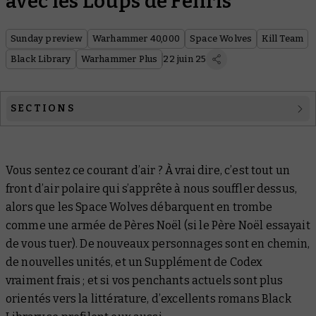
avec les Loups de Fenris
Sunday preview
Warhammer 40,000
Space Wolves
Kill Team
Black Library
Warhammer Plus
22 juin 25
SECTIONS
Warhammer 40,000
Vous sentez ce courant d’air ? À vrai dire, c’est tout un
Kill Team
front d’air polaire qui s’apprête à nous souffler dessus,
Black Library
alors que les Space Wolves débarquent en trombe
comme une armée de Pères Noël (si le Père Noël essayait
Warhammer Plus
de vous tuer). De nouveaux personnages sont en chemin,
de nouvelles unités, et un Supplément de Codex
vraiment frais ; et si vos penchants actuels sont plus
orientés vers la littérature, d’excellents romans Black