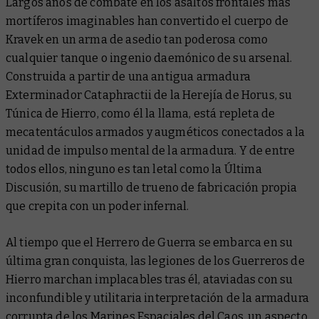
Largos años de combate en los asaltos frontales más
mortíferos imaginables han convertido el cuerpo de
Kravek en un arma de asedio tan poderosa como
cualquier tanque o ingenio daemónico de su arsenal.
Construida a partir de una antigua armadura
Exterminador Cataphractii de la Herejía de Horus, su
Túnica de Hierro, como él la llama, está repleta de
mecatentáculos armados y augméticos conectados a la
unidad de impulso mental de la armadura. Y de entre
todos ellos, ninguno es tan letal como la Última
Discusión, su martillo de trueno de fabricación propia
que crepita con un poder infernal.
Al tiempo que el Herrero de Guerra se embarca en su
última gran conquista, las legiones de los Guerreros de
Hierro marchan implacables tras él, ataviadas con su
inconfundible y utilitaria interpretación de la armadura
corrupta de los Marines Espaciales del Caos, un aspecto