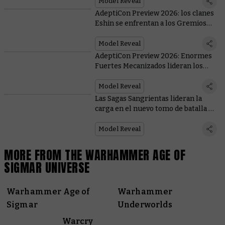
Model Reveal
AdeptiCon Preview 2026: los clanes
Eshin se enfrentan a los Gremios
Libres
Model Reveal
AdeptiCon Preview 2026: Enormes
Fuertes Mecanizados lideran los
nuevos refuerzos de las Ciudades de
Sigmar
Model Reveal
Las Sagas Sangrientas lideran la
carga en el nuevo tomo de batalla de
las Hijas de Khaine
Model Reveal
MORE FROM THE WARHAMMER AGE OF
SIGMAR UNIVERSE
Warhammer Age of
Warhammer
Sigmar
Underworlds
Warcry