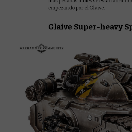
más pesadas moles se están abriendo
empezando por el Glaive.
Glaive Super-heavy S