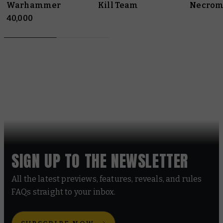
Warhammer
Kill Team
Necrom
40,000
SIGN UP TO THE NEWSLETTER
All the latest previews, features, reveals, and rules
FAQs straight to your inbox.