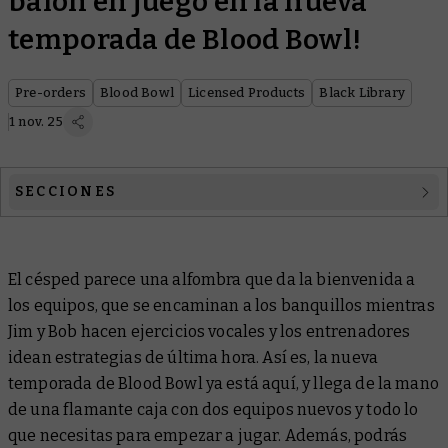
balón en juego en la nueva
temporada de Blood Bowl!
Pre-orders
Blood Bowl
Licensed Products
Black Library
1 nov. 25
SECCIONES
Blood Bowl
El césped parece una alfombra que da la bienvenida a
Licensed Products
los equipos, que se encaminan a los banquillos mientras
Black Library
Jim y Bob hacen ejercicios vocales y los entrenadores
idean estrategias de última hora. Así es, la nueva
temporada de Blood Bowl ya está aquí, y llega de la mano
de una flamante caja con dos equipos nuevos y todo lo
que necesitas para empezar a jugar. Además, podrás