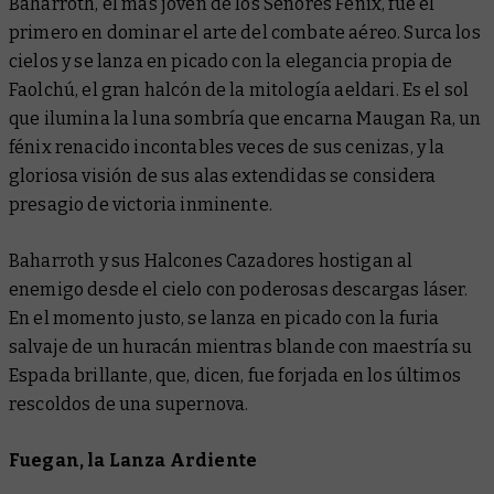
Baharroth, el más joven de los Señores Fénix, fue el
primero en dominar el arte del combate aéreo. Surca los
cielos y se lanza en picado con la elegancia propia de
Faolchú, el gran halcón de la mitología aeldari. Es el sol
que ilumina la luna sombría que encarna Maugan Ra, un
fénix renacido incontables veces de sus cenizas, y la
gloriosa visión de sus alas extendidas se considera
presagio de victoria inminente.
Baharroth y sus Halcones Cazadores hostigan al
enemigo desde el cielo con poderosas descargas láser.
En el momento justo, se lanza en picado con la furia
salvaje de un huracán mientras blande con maestría su
Espada brillante, que, dicen, fue forjada en los últimos
rescoldos de una supernova.
Fuegan, la Lanza Ardiente