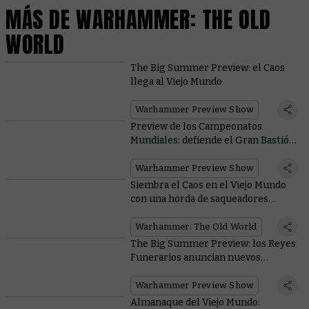
MÁS DE WARHAMMER: THE OLD
WORLD
The Big Summer Preview: el Caos
llega al Viejo Mundo
Warhammer Preview Show
Preview de los Campeonatos
Mundiales: defiende el Gran Bastión
con campesinos, astromantes y
armas realmente ruidosas
Warhammer Preview Show
Siembra el Caos en el Viejo Mundo
con una horda de saqueadores
desenfrenados
Warhammer: The Old World
The Big Summer Preview: los Reyes
Funerarios anuncian nuevos
lanzamientos para el Viejo Mundo
Warhammer Preview Show
Almanaque del Viejo Mundo: