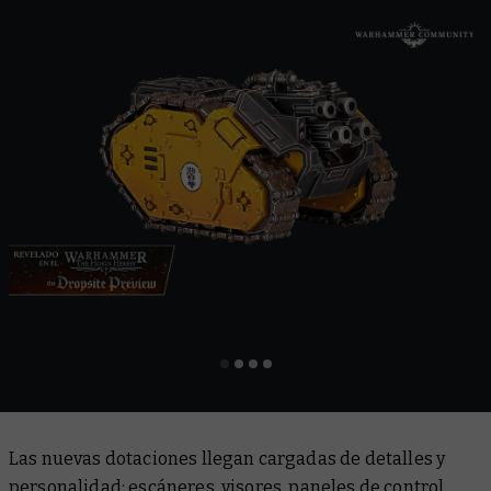
Las nuevas dotaciones llegan cargadas de detalles y
personalidad: escáneres, visores, paneles de control,