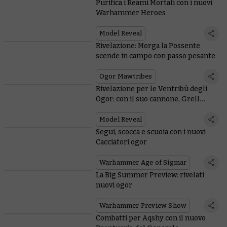
Purifica i Reami Mortali con i nuovi
Warhammer Heroes
Model Reveal
Rivelazione: Morga la Possente
scende in campo con passo pesante
Ogor Mawtribes
Rivelazione per le Ventribù degli
Ogor: con il suo cannone, Grell
Pugno di Fuoco non si fa cogliere
impreparata
Model Reveal
Segui, scocca e scuoia con i nuovi
Cacciatori ogor
Warhammer Age of Sigmar
La Big Summer Preview: rivelati
nuovi ogor
Warhammer Preview Show
Combatti per Aqshy con il nuovo