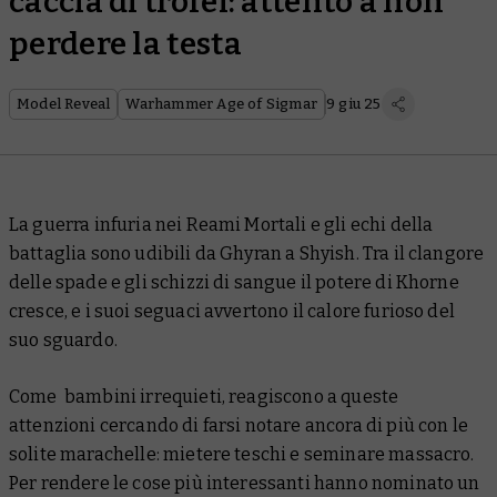
caccia di trofei: attento a non
perdere la testa
Model Reveal
Warhammer Age of Sigmar
9 giu 25
La guerra infuria nei Reami Mortali e gli echi della
battaglia sono udibili da Ghyran a Shyish. Tra il clangore
delle spade e gli schizzi di sangue il potere di Khorne
cresce, e i suoi seguaci avvertono il calore furioso del
suo sguardo.
Come bambini irrequieti, reagiscono a queste
attenzioni cercando di farsi notare ancora di più con le
solite marachelle: mietere teschi e seminare massacro.
Per rendere le cose più interessanti hanno nominato un