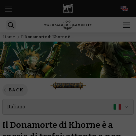
EN
Home
Il Donamorte di Khorne è a caccia di trofei: attento a non perdere la testa
BACK
Italiano
Il Donamorte di Khorne è a