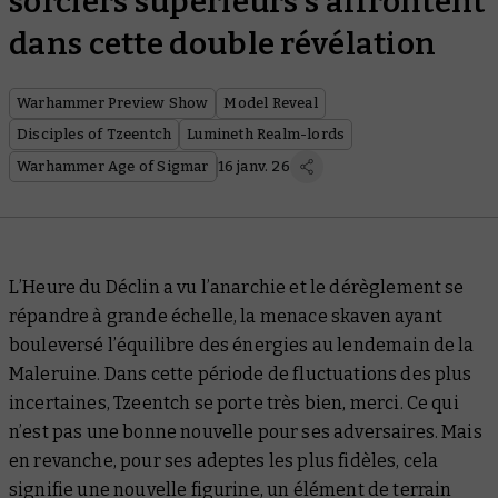
sorciers supérieurs s’affrontent
dans cette double révélation
Warhammer Preview Show
Model Reveal
Disciples of Tzeentch
Lumineth Realm-lords
Warhammer Age of Sigmar
16 janv. 26
L’Heure du Déclin a vu l’anarchie et le dérèglement se
répandre à grande échelle, la menace skaven ayant
bouleversé l’équilibre des énergies au lendemain de la
Maleruine. Dans cette période de fluctuations des plus
incertaines, Tzeentch se porte très bien, merci. Ce qui
n’est pas une bonne nouvelle pour ses adversaires. Mais
en revanche, pour ses adeptes les plus fidèles, cela
signifie une nouvelle figurine, un élément de terrain