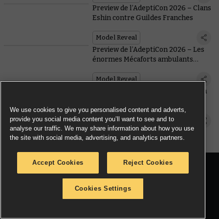
Preview de l’AdeptiCon 2026 – Clans
Eshin contre Guildes Franches
Model Reveal
Preview de l’AdeptiCon 2026 – Les
énormes Mécaforts ambulants
mènent les nouveaux renforts des
Cités de Sigmar
Model Reveal
Les Matriarches de Sang mènent la
charge pour le nouveau tome de
We use cookies to give you personalised content and adverts,
bataille des Filles de Khaine
provide you social media content you’ll want to see and to
Model Reveal
analyse our traffic. We may share information about how you use
the site with social media, advertising, and analytics partners.
Accept Cookies
Reject Cookies
JOIN THE CONVERSATION
Cookies Settings