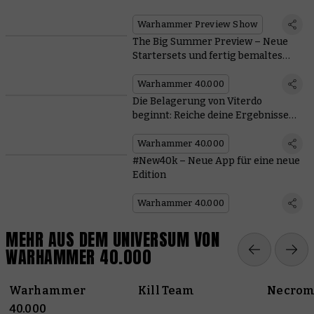
kommen
Warhammer Preview Show
The Big Summer Preview – Neue
Startersets und fertig bemaltes
Gelände
Warhammer 40.000
Die Belagerung von Viterdo
beginnt: Reiche deine Ergebnisse
ein
Warhammer 40.000
#New40k – Neue App für eine neue
Edition
Warhammer 40.000
MEHR AUS DEM UNIVERSUM VON
WARHAMMER 40.000
Warhammer
Kill Team
Necrom
40.000