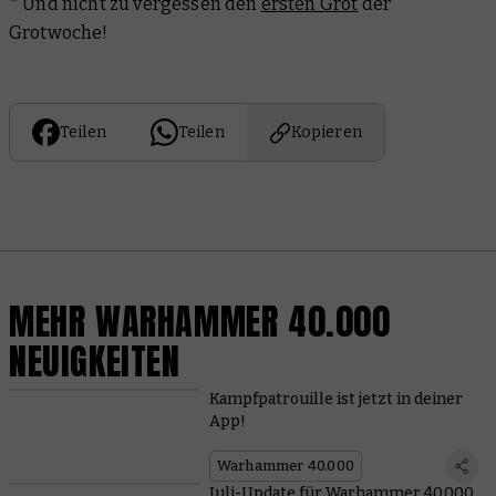
* Und nicht zu vergessen den
ersten Grot
der
Grotwoche!
Teilen
Teilen
Kopieren
MEHR WARHAMMER 40.000
NEUIGKEITEN
Kampfpatrouille ist jetzt in deiner
App!
Warhammer 40.000
Juli-Update für Warhammer 40.000